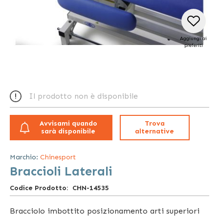
Aggiungi ai
preferiti
Vai
all'inizio
Il prodotto non è disponibile
della
galleria
di
Avvisami quando
Trova
immagini
sarà disponibile
alternative
Marchio:
Chinesport
Braccioli Laterali
Codice Prodotto
CHN-14535
Bracciolo imbottito posizionamento arti superiori