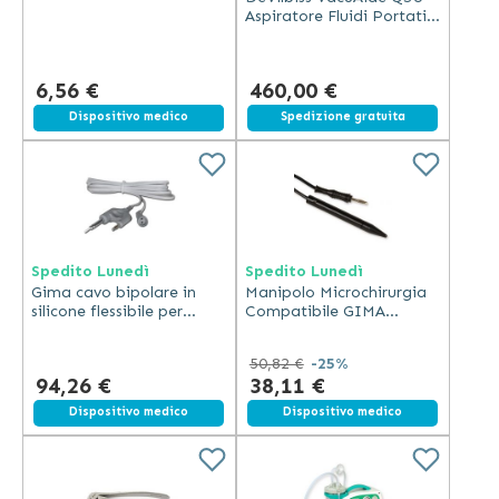
polipropilene trasparente
Aspiratore Fluidi Portatile
autoclavabile con scala in
Silenzioso
rilievo
6,56 €
460,00 €
Spedizione gratuita
Dispositivo medico
Spedizione gratuita
Spedito Lunedì
Spedito Lunedì
Gima cavo bipolare in
Manipolo Microchirurgia
silicone flessibile per
Compatibile GIMA
elettrobisturi con
Ergonomico e Durevole
connettore US 3 metri
50,82 €
-25%
autoclavabile
94,26 €
38,11 €
Dispositivo medico
Dispositivo medico