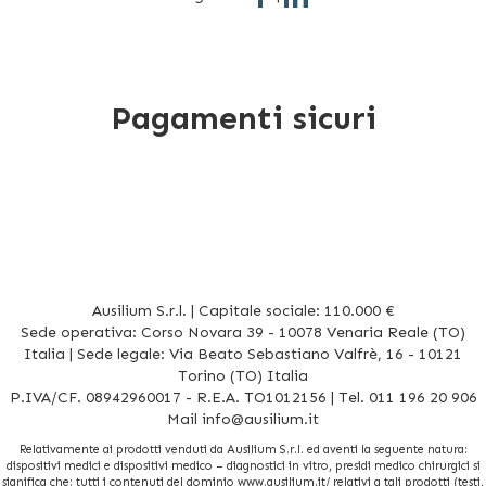
Pagamenti sicuri
Ausilium S.r.l. | Capitale sociale: 110.000 €
Sede operativa: Corso Novara 39 - 10078 Venaria Reale (TO)
Italia | Sede legale: Via Beato Sebastiano Valfrè, 16 - 10121
Torino (TO) Italia
P.IVA/CF. 08942960017 - R.E.A. TO1012156 | Tel. 011 196 20 906
Mail
info@ausilium.it
Relativamente ai prodotti venduti da Ausilium S.r.l. ed aventi la seguente natura:
dispositivi medici e dispositivi medico – diagnostici in vitro, presidi medico chirurgici si
significa che: tutti i contenuti del dominio www.ausilium.it/ relativi a tali prodotti (testi,