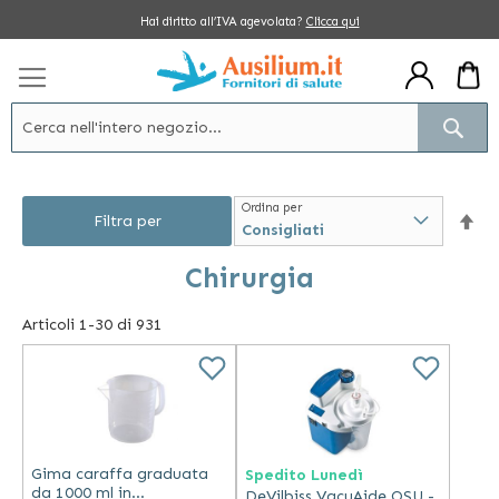
Salta
Hai diritto all’IVA agevolata?
Clicca qui
al
contenuto
Cerc
Ordina per
Im
Filtra per
la
Chirurgia
dir
Articoli
1
-
30
di
931
dec
Gima caraffa graduata
Spedito Lunedì
da 1000 ml in
DeVilbiss VacuAide QSU -