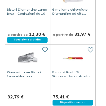
Bisturi Diamantine Lama
Gima lame chirurgiche
Inox - Confezioni da 10
Diamantine ad alte
prestazioni in acciaio
inox rivestite, confezione
da 100 pezzi
12,30 €
31,97 €
a partire da
a partire da
Spedizione gratuita
Rimuovi Lame Bisturi
Rimuovi Punti Di
Swann-Morton -
Sicurezza Swann-Morton
Confezioni da 50
- Confezioni da 25
32,79 €
75,41 €
Dispositivo medico