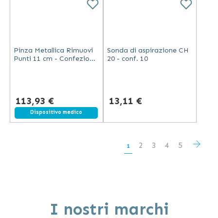
Pinza Metallica Rimuovi
Sonda di aspirazione CH
Punti 11 cm - Confezione
20 - conf. 10
da 50 Pezzi
113,93 €
13,11 €
Dispositivo medico
Pagina
Pagi
Succ
Pagina
Pagina
Pagina
Pagina
2
3
4
5
Attualmente
1
stai
leggendo
la
I nostri marchi
pagina