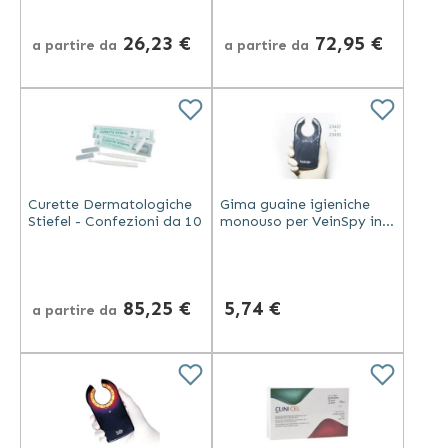
26,23 €
72,95 €
a partire da
a partire da
Curette Dermatologiche
Gima guaine igieniche
Stiefel - Confezioni da 10
monouso per VeinSpy in
confezione da 50 pezzi
trasparenti in plastica
85,25 €
5,74 €
a partire da