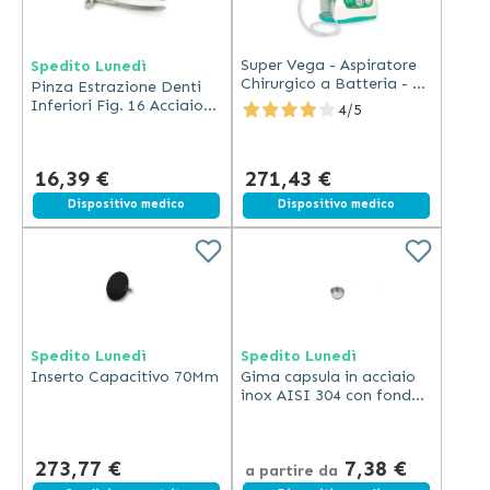
Super Vega - Aspiratore
Spedito Lunedì
Chirurgico a Batteria - 16
Pinza Estrazione Denti
L/min - Plastica
Inferiori Fig. 16 Acciaio
4/5
Inox
16,39 €
271,43 €
Dispositivo medico
Spedizione gratuita
Dispositivo medico
Spedito Lunedì
Spedito Lunedì
Inserto Capacitivo 70Mm
Gima capsula in acciaio
inox AISI 304 con fondo
piano e becco 18/8
273,77 €
7,38 €
a partire da