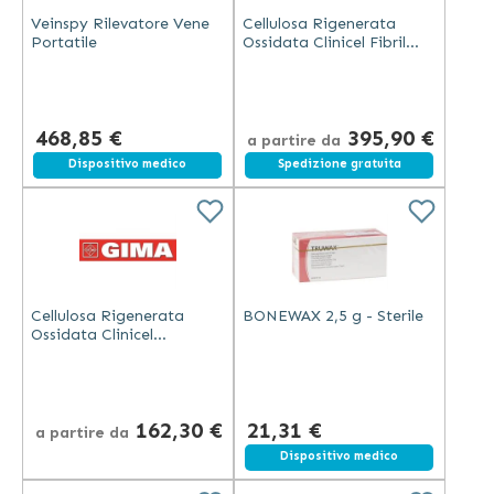
Veinspy Rilevatore Vene
Cellulosa Rigenerata
Portatile
Ossidata Clinicel Fibril
Type
468,85 €
395,90 €
a partire da
Spedizione gratuita
Dispositivo medico
Spedizione gratuita
Cellulosa Rigenerata
BONEWAX 2,5 g - Sterile
Ossidata Clinicel
Standard
162,30 €
21,31 €
a partire da
Dispositivo medico