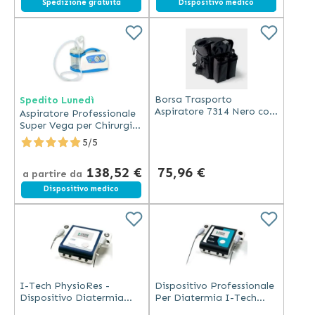
Spedizione gratuita
Spedizione gratuita
Dispositivo medico
Borsa Trasporto
Spedito Lunedì
Aspiratore 7314 Nero con
Aspiratore Professionale
Tasche e Cinghie
Super Vega per Chirurgia
Regolabili
e Aspirazione Medica
5/5
138,52 €
75,96 €
a partire da
Dispositivo medico
I-Tech PhysioRes -
Dispositivo Professionale
Dispositivo Diatermia
Per Diatermia I-Tech
Professionale CE0068
ReaCare