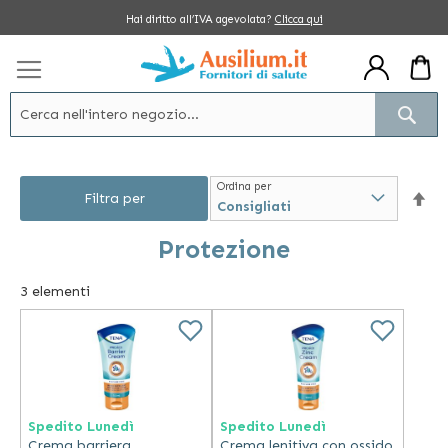
Salta
Hai diritto all’IVA agevolata?
Clicca qui
al
contenuto
Cerc
Ordina per
Im
Filtra per
la
Protezione
dir
3
elementi
dec
Spedito Lunedì
Spedito Lunedì
Crema barriera
Crema lenitiva con ossido