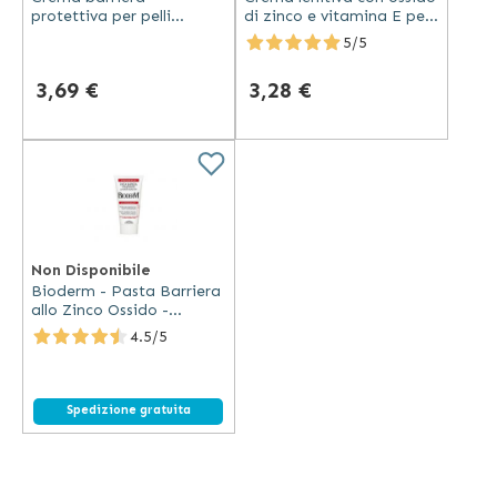
protettiva per pelli
di zinco e vitamina E per
sensibili - TENA Barrier
pelli secche ed irritate -
5/5
Cream
TENA Zinc Cream
3,69 €
3,28 €
Non Disponibile
Bioderm - Pasta Barriera
allo Zinco Ossido -
Emolliente Lenitivo
4.5/5
Spedizione gratuita