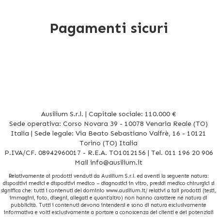
Pagamenti sicuri
Ausilium S.r.l. | Capitale sociale: 110.000 €
Sede operativa: Corso Novara 39 - 10078 Venaria Reale (TO)
Italia | Sede legale: Via Beato Sebastiano Valfrè, 16 - 10121
Torino (TO) Italia
P.IVA/CF. 08942960017 - R.E.A. TO1012156 | Tel. 011 196 20 906
Mail
info@ausilium.it
Relativamente ai prodotti venduti da Ausilium S.r.l. ed aventi la seguente natura:
dispositivi medici e dispositivi medico – diagnostici in vitro, presidi medico chirurgici si
significa che: tutti i contenuti del dominio www.ausilium.it/ relativi a tali prodotti (testi,
immagini, foto, disegni, allegati e quant’altro) non hanno carattere né natura di
pubblicità. Tutti i contenuti devono intendersi e sono di natura esclusivamente
informativa e volti esclusivamente a portare a conoscenza dei clienti e dei potenziali