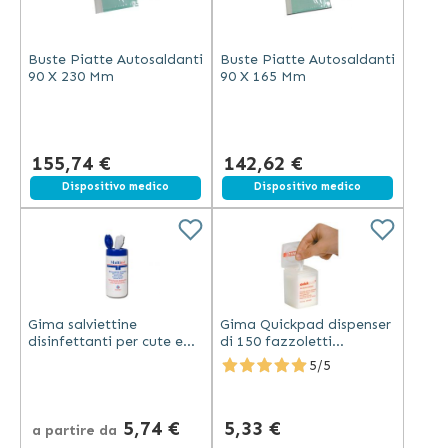
Buste Piatte Autosaldanti
Buste Piatte Autosaldanti
90 X 230 Mm
90 X 165 Mm
155,74 €
142,62 €
Dispositivo medico
Dispositivo medico
Gima salviettine
Gima Quickpad dispenser
disinfettanti per cute e
di 150 fazzoletti
mani 14x20 cm non
impregnati con alcool
5/5
macchiano ideali bambini
isopropilico 70%
confezione
sterilizzati
5,74 €
5,33 €
a partire da