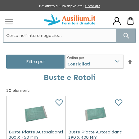
Salta
Hai diritto all’IVA agevolata?
Clicca qui
al
contenuto
Cerc
Ordina per
Im
Filtra per
la
Buste e Rotoli
dir
10
elementi
dec
Buste Piatte Autosaldanti
Buste Piatte Autosaldanti
300 X 450 Mm
190 X 400 Mm