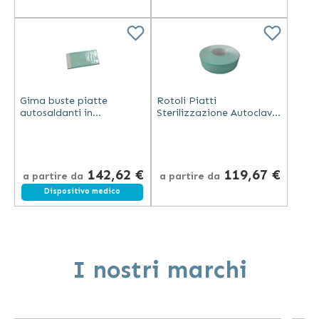
Gima buste piatte
Rotoli Piatti
autosaldanti in
Sterilizzazione Autoclave
poliestere-polietilene
200m
verde e carta medicale
Poliestere/Polipropilene
con indicatori
142,62 €
119,67 €
a partire da
a partire da
Dispositivo medico
I nostri marchi