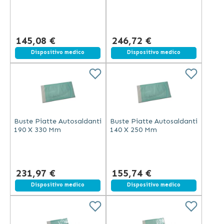
145,08 €
246,72 €
Dispositivo medico
Spedizione gratuita
Dispositivo medico
Buste Piatte Autosaldanti
Buste Piatte Autosaldanti
190 X 330 Mm
140 X 250 Mm
231,97 €
155,74 €
Spedizione gratuita
Dispositivo medico
Dispositivo medico