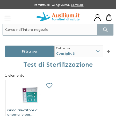
Salta
Hai diritto all’IVA agevolata?
Clicca qui
al
contenuto
Cerc
Ordina per
Im
Filtra per
la
Test di Sterilizzazione
dir
1
elemento
dec
Gima rilevatore di
anomalie per