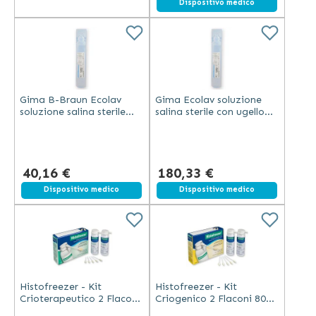
Dispositivo medico
Gima B-Braun Ecolav
Gima Ecolav soluzione
soluzione salina sterile
salina sterile con ugello
con ugello spray 100 ml
spray per irrigazione
per irrigazione precisa
precisa 30 ml confezione
100 pezzi
40,16 €
180,33 €
Dispositivo medico
Dispositivo medico
Histofreezer - Kit
Histofreezer - Kit
Crioterapeutico 2 Flaconi
Criogenico 2 Flaconi 80ml
80ml + 52 Applicatori
+ 60 Applicatori 2mm