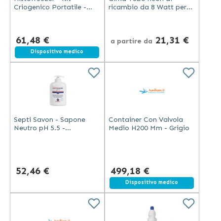
Criogenico Portatile -
ricambio da 8 Watt per
2x80ml + 60 Applicatori
lampada Germy Plus
trasparente
61,48 €
21,31 €
a partire da
Dispositivo medico
Septi Savon - Sapone
Container Con Valvola
Neutro pH 5.5 -
Medio H200 Mm - Grigio
Antibatterico - 250ml
52,46 €
499,18 €
Spedizione gratuita
Dispositivo medico