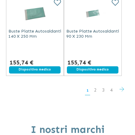
Buste Piatte Autosaldanti
Buste Piatte Autosaldanti
140 X 250 Mm
90 X 230 Mm
155,74 €
155,74 €
Dispositivo medico
Dispositivo medico
Pagina
Pagi
Succ
Pagina
Pagina
Pagina
2
3
4
Attualmente
1
stai
leggendo
la
I nostri marchi
pagina