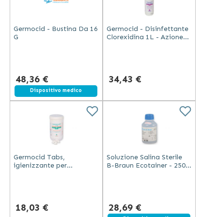
Germocid - Bustina Da 16
Germocid - Disinfettante
G
Clorexidina 1L - Azione
Battericida
48,36 €
34,43 €
Dispositivo medico
Germocid Tabs,
Soluzione Salina Sterile
igienizzante per
B-Braun Ecotainer - 250
strumentario in gomma,
Ml - per Un'Irrigazione
plastica o vetro - 1 Kg
Precisa e Diretta
Dell'Area da Trattare
18,03 €
28,69 €