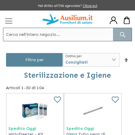
Salta
Hai diritto all’IVA agevolata?
Clicca qui
al
contenuto
Cerc
Ordina per
Im
Filtra per
la
Sterilizzazione e Igiene
dir
Articoli
1
-
30
di
104
dec
Spedito Oggi
Spedito Oggi
Histofreezer - Kit
Gima Tubo neon di