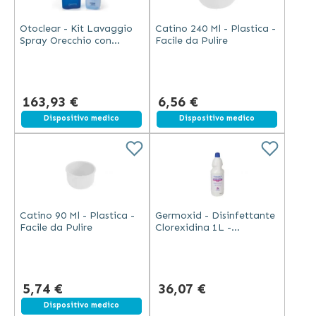
Otoclear - Kit Lavaggio
Catino 240 Ml - Plastica -
Spray Orecchio con
Facile da Pulire
Speculum e Bacinella
163,93 €
6,56 €
Dispositivo medico
Spedizione gratuita
Dispositivo medico
Catino 90 Ml - Plastica -
Germoxid - Disinfettante
Facile da Pulire
Clorexidina 1L -
Confezione 12 Pezzi
5,74 €
36,07 €
Spedizione gratuita
Dispositivo medico