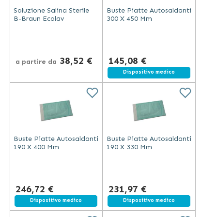
Soluzione Salina Sterile
Buste Piatte Autosaldanti
B-Braun Ecolav
300 X 450 Mm
38,52 €
145,08 €
a partire da
Dispositivo medico
Buste Piatte Autosaldanti
Buste Piatte Autosaldanti
190 X 400 Mm
190 X 330 Mm
246,72 €
231,97 €
Spedizione gratuita
Dispositivo medico
Spedizione gratuita
Dispositivo medico