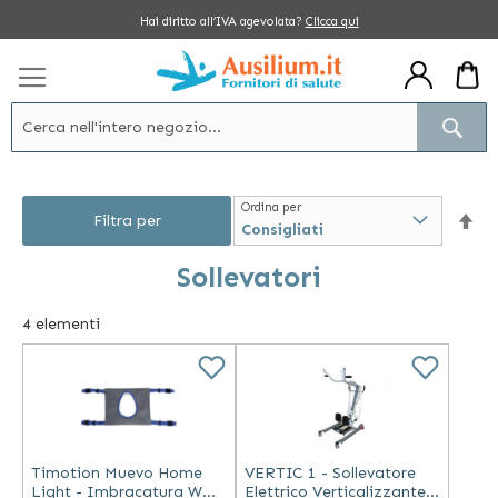
Salta
Hai diritto all’IVA agevolata?
Clicca qui
al
contenuto
Cerc
Ordina per
Im
Filtra per
la
Sollevatori
dir
4
elementi
dec
Timotion Muevo Home
VERTIC 1 - Sollevatore
Light - Imbracatura WC
Elettrico Verticalizzante