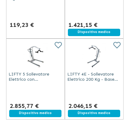
per Sollevatore
con Imbracatura 150 Kg
119,23 €
1.421,15 €
Spedizione gratuita
Dispositivo medico
LIFTY 5 Sollevatore
LIFTY 4E - Sollevatore
Elettrico con
Elettrico 200 Kg - Base
Imbracatura XL, Portata
Divaricabile
250 Kg
2.855,77 €
2.046,15 €
Spedizione gratuita
Dispositivo medico
Spedizione gratuita
Dispositivo medico