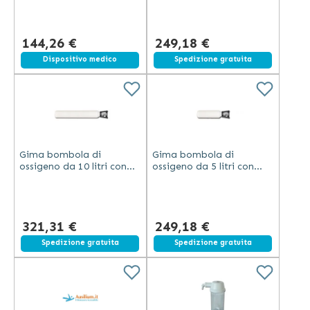
senza flussimetro e
acciaio diametro 140 x
umidificatore
550 mm
144,26 €
249,18 €
Dispositivo medico
Spedizione gratuita
Gima bombola di
Gima bombola di
ossigeno da 10 litri con
ossigeno da 5 litri con
valvola conforme UNI
valvola conforme UNI
diametro 140 x 900 mm
diametro 140 x 550 mm
vuota
per uso generico
321,31 €
249,18 €
Spedizione gratuita
Spedizione gratuita