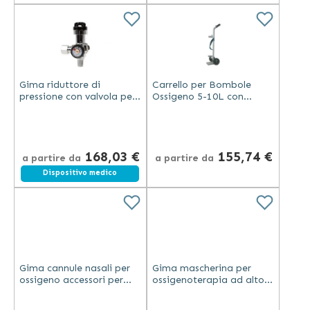
Gima riduttore di
Carrello per Bombole
pressione con valvola per
Ossigeno 5-10L con
bombole ossigeno 2-3 litri
Ruote Resistenti
con manometro alta
pressione
168,03 €
155,74 €
a partire da
a partire da
Dispositivo medico
Gima cannule nasali per
Gima mascherina per
ossigeno accessori per
ossigenoterapia ad alto
palloni rianimazione
flusso per adulti con tubo
trasparenti in plastica
colore trasparente