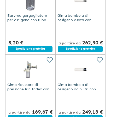
Easyred gorgogliatore
Gima bombola di
per ossigeno con tubo
ossigeno vuota con
trasparente in plastica
valvola Pin Index per uso
per bombole di ossigeno
generico compatibile con
riduttore
8,20 €
262,30 €
a partire da
Spedizione gratuita
Spedizione gratuita
Gima riduttore di
Gima bombola di
pressione Pin Index con
ossigeno da 5 litri con
flusso regolabile in 9
valvola bull nose
incrementi e porta LP per
conforme a British
respiratori
Standard diametro 140 x
550 mm
169,67 €
249,18 €
a partire da
a partire da