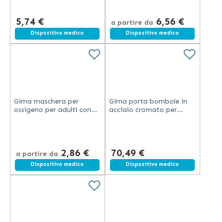
5,74 €
6,56 €
a partire da
Spedizione gratuita
Dispositivo medico
Spedizione gratuita
Dispositivo medico
Gima maschera per
Gima porta bombole in
ossigeno per adulti con
acciaio cromato per
tubo colore verde in
barella fino a 41 cm e
plastica per terapia
diametro 15,5 cm
respiratoria
2,86 €
70,49 €
a partire da
Dispositivo medico
Dispositivo medico