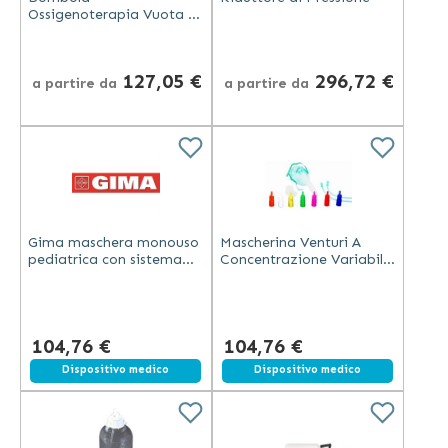
Ossigenoterapia Vuota in
Acciaio con Valvola di
Sicurezza
127,05 €
296,72 €
a partire da
a partire da
Gima maschera monouso
Mascherina Venturi A
pediatrica con sistema
Concentrazione Variabile
Venturi, tubo 15 cm,
- Adulti
prolunga 200 cm, senza
lattice
104,76 €
104,76 €
Dispositivo medico
Dispositivo medico