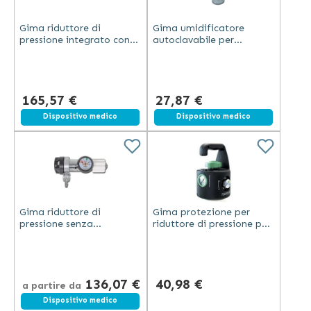
Gima riduttore di
Gima umidificatore
pressione integrato con
autoclavabile per
valvola NF per bombole
bombole ossigeno UNI
ossigeno da 2-3 litri con
NF Bull Nose DIN British
manometro
Standard Pin Index
165,57 €
27,87 €
Spedizione gratuita
Dispositivo medico
Dispositivo medico
Gima riduttore di
Gima protezione per
pressione senza
riduttore di pressione per
flussimetro e
bombole ossigeno
umidificatore con 9 livelli
2/3/5/7 litri UNI/NF nero
regolabili in ottone
cromato
136,07 €
40,98 €
a partire da
Dispositivo medico