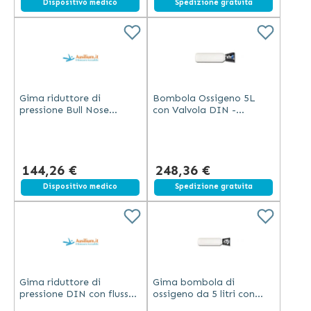
Dispositivo medico
Spedizione gratuita
Gima riduttore di
Bombola Ossigeno 5L
pressione Bull Nose
con Valvola DIN -
British Standard con
Compatta e Sicura
valvola e manometro
senza flussimetro
144,26 €
248,36 €
Dispositivo medico
Spedizione gratuita
Gima riduttore di
Gima bombola di
pressione DIN con flusso
ossigeno da 5 litri con
regolabile in 9 incrementi
valvola NF Bull Nose in