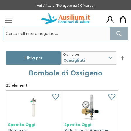
Salta
Hai diritto all’IVA agevolata?
Clicca qui
al
contenuto
Cerc
Ordina per
Im
Filtra per
la
Bombole di Ossigeno
dir
25
elementi
dec
Spedito Oggi
Spedito Oggi
Bombola
Riduttore di Pressione