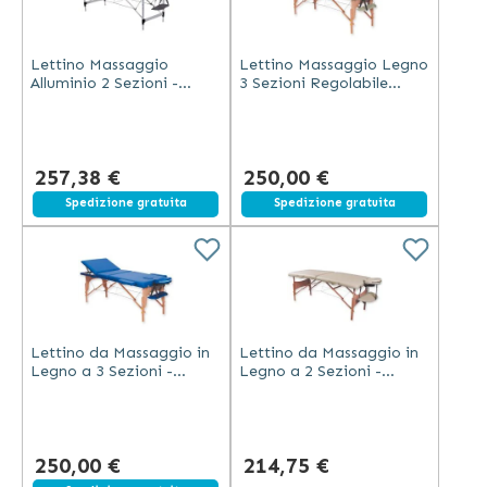
Lettino Massaggio
Lettino Massaggio Legno
Alluminio 2 Sezioni -
3 Sezioni Regolabile
Altezza Regolabile - Nero
Crema
257,38 €
250,00 €
Spedizione gratuita
Spedizione gratuita
Lettino da Massaggio in
Lettino da Massaggio in
Legno a 3 Sezioni -
Legno a 2 Sezioni -
Altezza Regolabile - Blu
Altezza Regolabile -
Crema
250,00 €
214,75 €