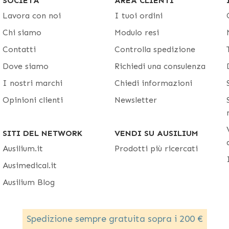
SOCIETÀ
AREA CLIENTI
Lavora con noi
I tuoi ordini
Chi siamo
Modulo resi
Contatti
Controlla spedizione
Dove siamo
Richiedi una consulenza
I nostri marchi
Chiedi informazioni
Opinioni clienti
Newsletter
SITI DEL NETWORK
VENDI SU AUSILIUM
Ausilium.it
Prodotti più ricercati
Ausimedical.it
Ausilium Blog
Spedizione sempre gratuita sopra i 200 €