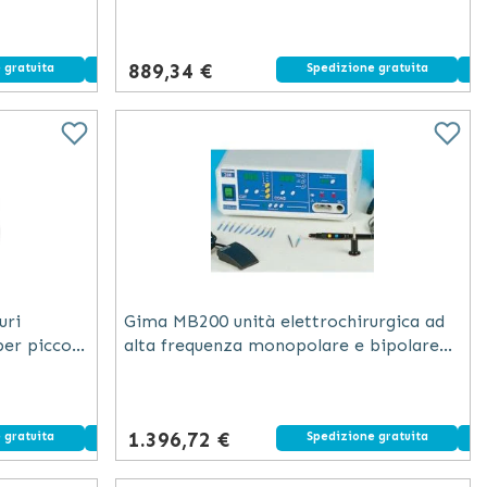
one
frequenza per piccola e media chirurgia
889,34 €
 gratuita
Dispositivo medico
Spedizione gratuita
uri
Gima MB200 unità elettrochirurgica ad
per piccola
alta frequenza monopolare e bipolare
200 W bianca 360x150x265 mm
1.396,72 €
 gratuita
Dispositivo medico
Spedizione gratuita