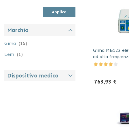
Applica
Marchio
elementi
Gima
15
Gima MB122 elet
elemento
Lem
1
ad alta frequenz
mono e bipolar
Dispositivo medico
763,93 €