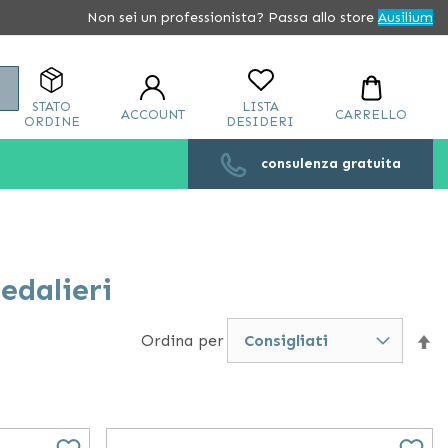
Non sei un professionista? Passa allo store
Ausilium
Cerca
STATO
LISTA
ACCOUNT
CARRELLO
ORDINE
DESIDERI
consulenza gratuita
edalieri
Ordina per
Im
la
di