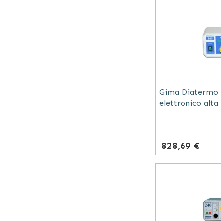
Gima Diatermo M
elettronico alt
e bipolare con a
828,69 €