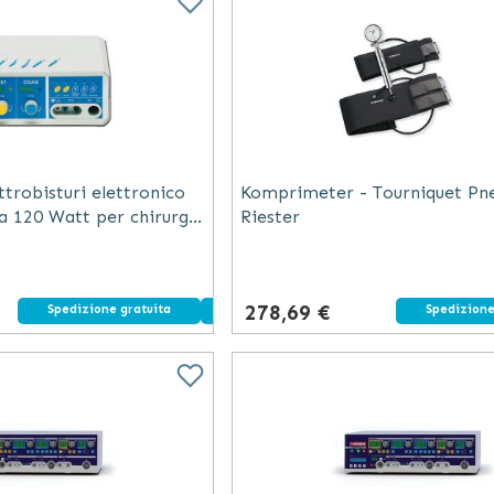
trobisturi elettronico
Komprimeter - Tourniquet Pn
a 120 Watt per chirurgia
Riester
e
278,69 €
Spedizione gratuita
Dispositivo medico
Spedizione