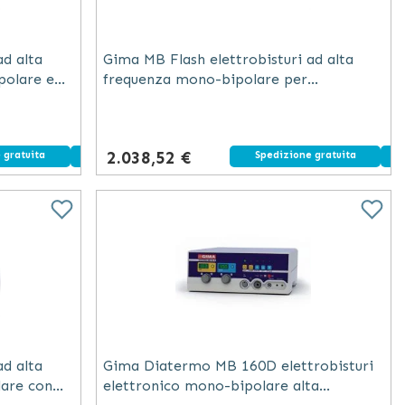
d alta
Gima MB Flash elettrobisturi ad alta
polare e
frequenza mono-bipolare per
microchirurgia e chirurgia di precisione
2.038,52 €
 gratuita
Dispositivo medico
Spedizione gratuita
d alta
Gima Diatermo MB 160D elettrobisturi
lare con
elettronico mono-bipolare alta