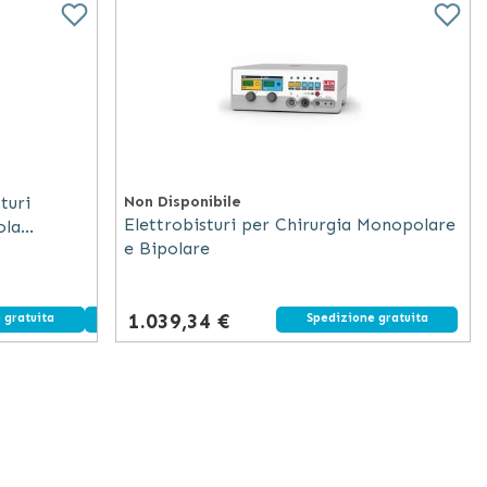
turi
Non Disponibile
Elettrobisturi per Chirurgia Monopolare
ola
e Bipolare
1.039,34 €
 gratuita
Dispositivo medico
Spedizione gratuita