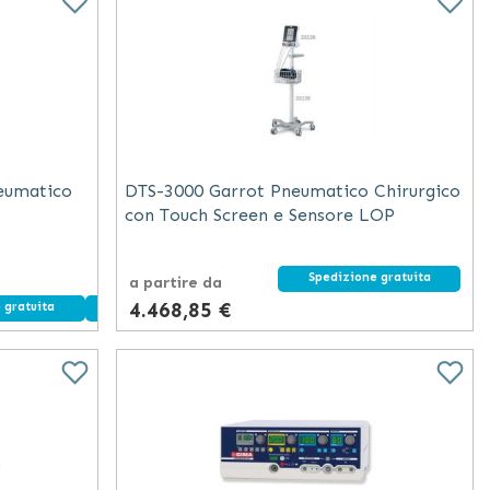
de
eumatico
DTS-3000 Garrot Pneumatico Chirurgico
con Touch Screen e Sensore LOP
Spedizione gratuita
a partire da
4.468,85 €
 gratuita
Dispositivo medico