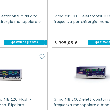
ettrobisturi ad alta
Gima MB 300D elettrobisturi a
hirurgia monopolare e
frequenza per chirurgia mono
bianco
bipolare bianco 300 W
3.995,08 €
Spedizione gratuita
Dispositivo medico
Spedizione
o MB 120 Flash -
Gima MB 200D elettrobisturi a
Mono-Bipolare
frequenza monopolare e bipo