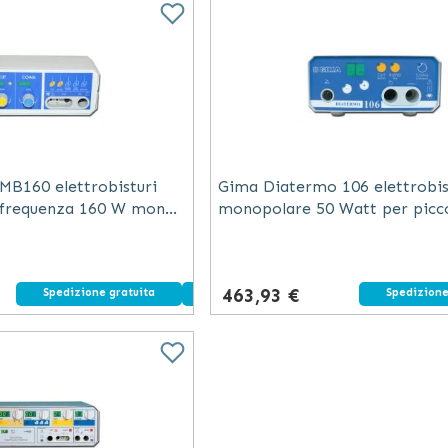
B160 elettrobisturi
Gima Diatermo 106 elettrobis
a frequenza 160 W mono
monopolare 50 Watt per picc
llarmi sicurezza
chirurgia ambulatoriale blu
463,93 €
Spedizione gratuita
Dispositivo medico
Spedizione