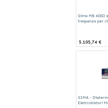
Gima MB 400D el
frequenza per c
bipolare 400W 
5.105,74 €
GIMA - Diaterm
Elettrobisturi 