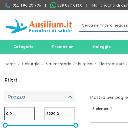
Salta
011 196 20 906
|
329 877 0110
|
Hai bisogno di aiu
al
contenuto
Categorie
Promozioni
Noleggio
Home
Chirurgia
Strumentario Chirurgico
Elettrobisturi
Filtri
Prezzo
Mostra
per pagin
16
elementi
-