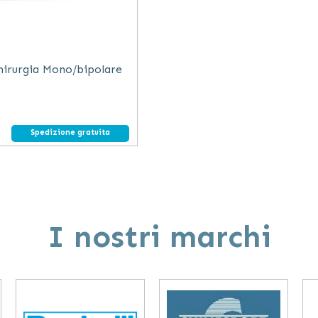
irurgia Mono/bipolare
Spedizione gratuita
I nostri marchi