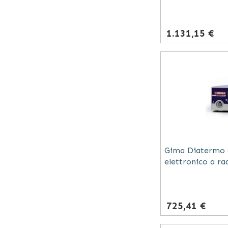
1.131,15 €
Gima Diatermo 8
elettronico a ra
chirurgia monop
725,41 €