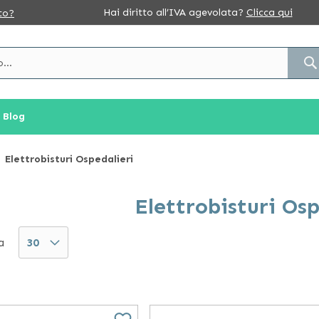
Hai diritto all’IVA agevolata?
Clicca qui
to?
Blog
Elettrobisturi Ospedalieri
Elettrobisturi Osp
a