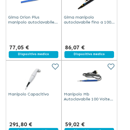
Gima Orion Plus
Gima manipolo
manipolo autoclavabile
autoclavabile fino a 100
con due pulsanti, cavo in
volte per stelo elettrodi Ø
silicone 3 metri ed
4 mm con cavo silicone 3
elettrodo a lama
m ed elettrodo a lama
77,05 €
86,07 €
Dispositivo medico
Dispositivo medico
Manipolo Capacitivo
Manipolo Mb
Autoclavabile 100 Volte
con Cavo Silicone 5m
291,80 €
59,02 €