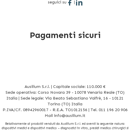
seguici su
|
Pagamenti sicuri
Ausilium S.r.l. | Capitale sociale: 110.000 €
Sede operativa: Corso Novara 39 - 10078 Venaria Reale (TO)
Italia | Sede legale: Via Beato Sebastiano Valfrè, 16 - 10121
Torino (TO) Italia
P.IVA/CF. 08942960017 - R.E.A. TO1012156 | Tel. 011 196 20 906
Mail
info@ausilium.it
Relativamente ai prodotti venduti da Ausilium S.r.l. ed aventi la seguente natura:
dispositivi medici e dispositivi medico – diagnostici in vitro, presidi medico chirurgici si