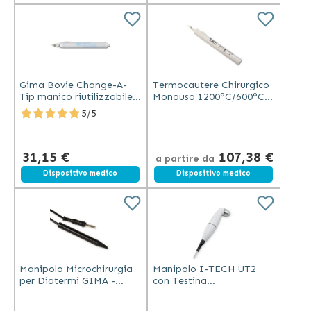
Gima Bovie Change-A-
Termocautere Chirurgico
Tip manico riutilizzabile
Monouso 1200°C/600°C,
per termocautere a punte
Sterile, 18cm
5/5
intercambiabili bianco
31,15 €
107,38 €
a partire da
Dispositivo medico
Dispositivo medico
Manipolo Microchirurgia
Manipolo I-TECH UT2
per Diatermi GIMA -
con Testina
Ergonomico e Durevole
Multifrequenza da 1 cm²
per Ultrasuonoterapia