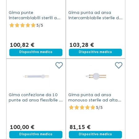
Gima punte
Gima punta ad ansa
intercambiabili sterili a
intercambiabile sterile da
punta fine per
5" con stelo lungo per
5/5
termocautere alta
termocautere confezione
temperatura confezione
10 pezzi
da 10
100,82 €
103,28 €
Dispositivo medico
Dispositivo medico
Gima confezione da 10
Gima punta ad ansa
punte ad ansa flessibile 2
monouso sterile ad alta
pollici alta temperatura
temperatura per
5/5
sterili monouso per
termocautere confezione
termocautere
da 10 pezzi
100,00 €
81,15 €
Dispositivo medico
Dispositivo medico