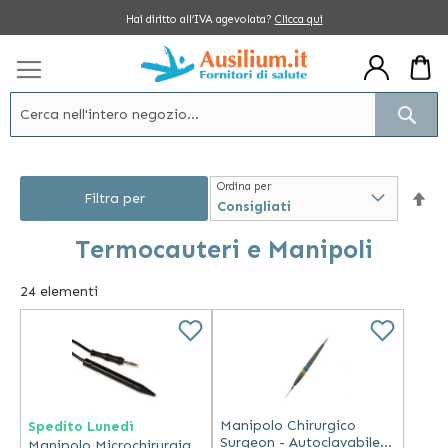
Salta
Hai diritto all’IVA agevolata?
Clicca qui
al
contenuto
Cerc
Ordina per
Im
Filtra per
la
Termocauteri e Manipoli
dir
24
elementi
dec
Manipolo Chirurgico
Spedito Lunedì
Surgeon - Autoclavabile
Manipolo Microchirurgia