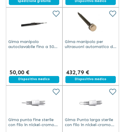
Spedizione gratuita
Dispositivo medico
Gima manipolo
Gima manipolo per
autoclavabile fino a 50
ultrasuoni automatico da
volte con cavo da 3 metri
15 mm con frequenza di
ed elettrodo a lama
oscillazione 1 MHz per
senza pulsanti
fisioterapia
50,00 €
432,79 €
Dispositivo medico
Spedizione gratuita
Dispositivo medico
Gima punta fine sterile
Gima Punta larga sterile
con filo in nickel-cromo
con filo in nickel-cromo
per termocautere ad alta
per termocautere ad alta