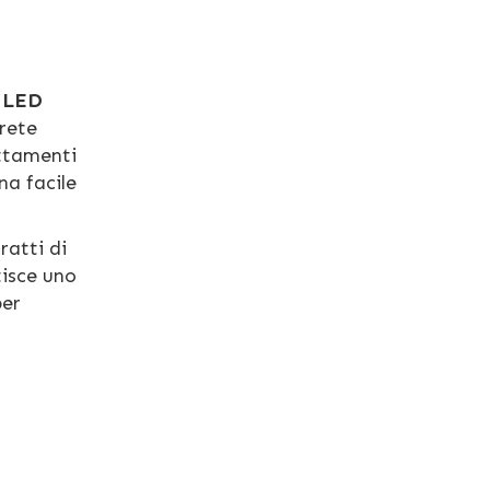
a LED
vrete
attamenti
na facile
ratti di
tisce uno
per