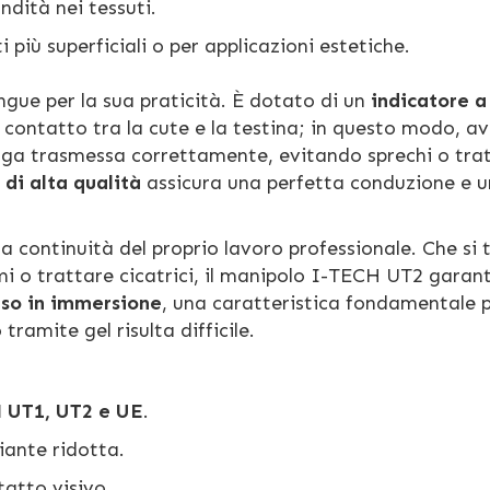
ondità nei tessuti.
 più superficiali o per applicazioni estetiche.
tingue per la sua praticità. È dotato di un
indicatore 
 contatto tra la cute e la testina; in questo modo, a
enga trasmessa correttamente, evitando sprechi o tr
 di alta qualità
assicura una perfetta conduzione e u
la continuità del proprio lavoro professionale. Che si t
mi o trattare cicatrici, il manipolo I-TECH UT2 garan
uso in immersione
, una caratteristica fondamentale 
tramite gel risulta difficile.
 UT1, UT2 e UE
.
diante ridotta.
tatto visivo.