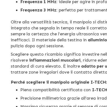
Frequenza 1 MHz
: ideale per agire in prof
Frequenza 3 MHz
: perfetta per trattamenti
Oltre alla versatilità tecnica, il manipolo si dis
integrato che segnala in tempo reale il corretto
sempre la certezza che l'energia ultrasonica v
inefficaci. Il materiale della testina in
alluminio
pulizia dopo ogni sessione.
Scegliere questo ricambio significa investire nel
risolvere
infiammazioni muscolari
, ridurre ede
standard di cura elevato. È inoltre
adatto per 
trattare zone irregolari dove il contatto diretto 
Perché scegliere il manipolo originale I-TECH:
Piena compatibilità certificata con
I-TECH
Precisione millimetrica grazie all'area irra
Massima sicurezza grazie al sensore di con