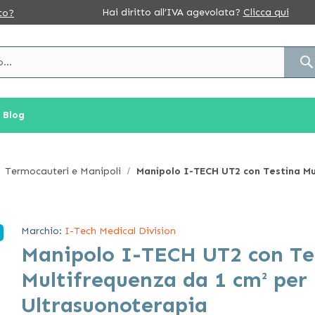
Hai diritto all’IVA agevolata?
Clicca qui
to?
Blog
Termocauteri e Manipoli
Manipolo I-TECH UT2 con Testina Mu
Marchio:
I-Tech Medical Division
Manipolo I-TECH UT2 con Te
Multifrequenza da 1 cm² per
Ultrasuonoterapia