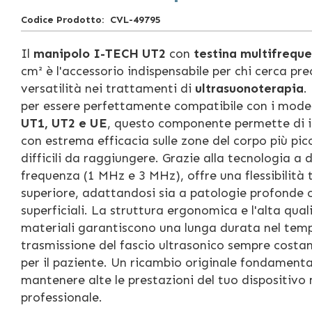
Codice Prodotto
CVL-49795
Il
manipolo I-TECH UT2
con
testina multifrequ
cm² è l'accessorio indispensabile per chi cerca pre
versatilità nei trattamenti di
ultrasuonoterapia
.
per essere perfettamente compatibile con i model
UT1, UT2 e UE
, questo componente permette di i
con estrema efficacia sulle zone del corpo più pic
difficili da raggiungere. Grazie alla tecnologia a 
frequenza (1 MHz e 3 MHz), offre una flessibilità
superiore, adattandosi sia a patologie profonde 
superficiali. La struttura ergonomica e l'alta qual
materiali garantiscono una lunga durata nel tem
trasmissione del fascio ultrasonico sempre costan
per il paziente. Un ricambio originale fondamenta
mantenere alte le prestazioni del tuo dispositivo
professionale.