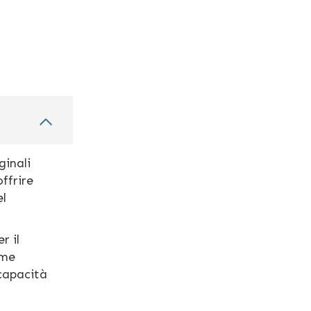
ginali
ffrire
el
r il
ome
 capacità