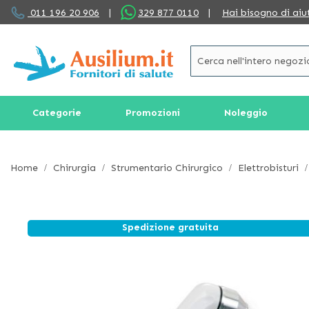
Salta
011 196 20 906
|
329 877 0110
|
Hai bisogno di aiu
al
contenuto
Categorie
Promozioni
Noleggio
Home
Chirurgia
Strumentario Chirurgico
Elettrobisturi
Spedizione gratuita
Vai
alla
fine
della
galleria