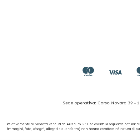
Sede operativa: Corso Novara 39 - 10
Relativamente ai prodotti venduti da Ausilium S.r.l. ed aventi la seguente natura: dispo
immagini, foto, disegni, allegati e quant’altro) non hanno carattere né natura di pu