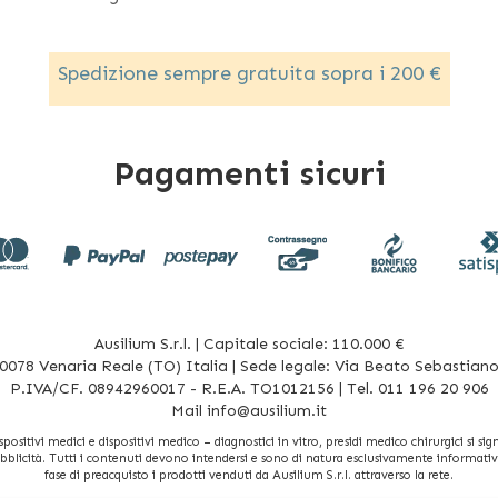
Spedizione sempre gratuita sopra i 200 €
Pagamenti sicuri
Ausilium S.r.l. | Capitale sociale: 110.000 €
078 Venaria Reale (TO) Italia | Sede legale: Via Beato Sebastiano 
P.IVA/CF. 08942960017 - R.E.A. TO1012156 | Tel. 011 196 20 906
Mail
info@ausilium.it
sitivi medici e dispositivi medico – diagnostici in vitro, presidi medico chirurgici si signi
bblicità. Tutti i contenuti devono intendersi e sono di natura esclusivamente informativa 
fase di preacquisto i prodotti venduti da Ausilium S.r.l. attraverso la rete.