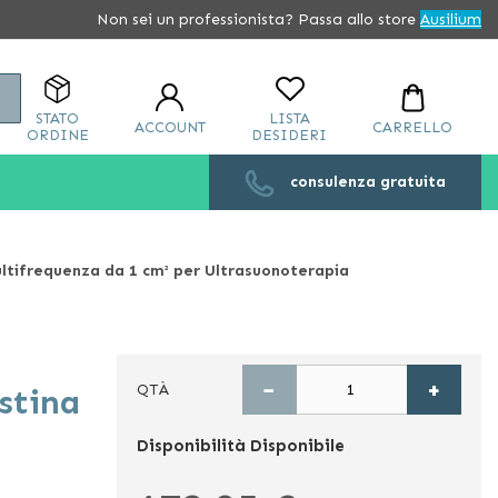
Non sei un professionista? Passa allo store
Ausilium
Cerca
STATO
LISTA
ACCOUNT
CARRELLO
ORDINE
DESIDERI
consulenza gratuita
ltifrequenza da 1 cm² per Ultrasuonoterapia
−
+
QTÀ
stina
Disponibilità
Disponibile