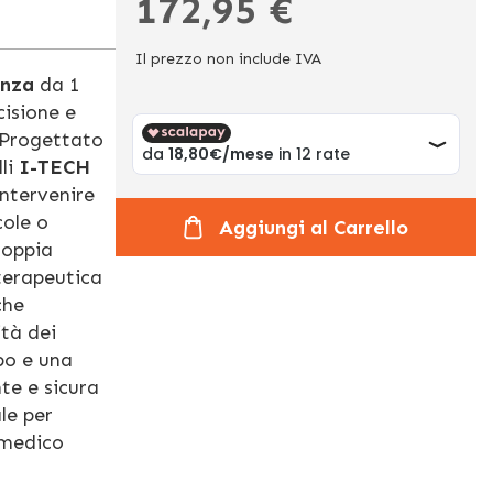
172,95 €
Il prezzo non include IVA
enza
da 1
cisione e
 Progettato
li
I-TECH
ntervenire
cole o
Aggiungi al Carrello
doppia
 terapeutica
che
ità dei
po e una
te e sicura
le per
 medico