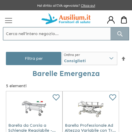
Salta
Hai diritto all’IVA agevolata?
Clicca qui
al
contenuto
Cerc
Ordina per
Im
Filtra per
la
Barelle Emergenza
dir
5
elementi
dec
Barella da Corsia a
Barella Professionale Ad
Schienale Regolabile -
Altezza Variabile con Tr e