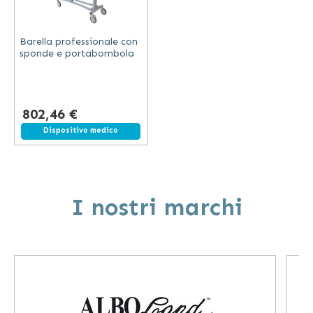
Barella professionale con
sponde e portabombola
802,46 €
Spedizione gratuita
Dispositivo medico
I nostri marchi