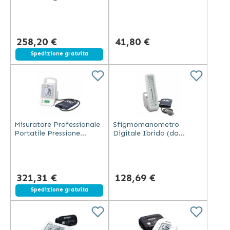
da Polso SIMPLE
258,20 €
41,80 €
Spedizione gratuita
Misuratore Professionale
Sfigmomanometro
Portatile Pressione
Digitale Ibrido (da
Arteriosa
Tavolo, a Parete o su
Stativo)
321,31 €
128,69 €
Spedizione gratuita