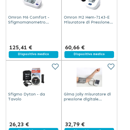
Omron M6 Comfort -
Omron M2 Hem-7143-E
Sfigmomanometro
Misuratore di Pressione
Digitale con Bracciale
con Bracciale Regolabile
Intelli Wrap
125,41 €
60,66 €
Dispositivo medico
Dispositivo medico
Sfigmo Dyton - da
Gima Jolly misuratore di
Tavolo
pressione digitale
professionale con grande
display LCD e
rilevamento aritmie
26,23 €
32,79 €