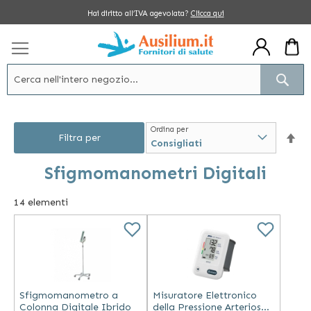
Salta
Hai diritto all’IVA agevolata?
Clicca qui
al
contenuto
Cerc
Ordina per
Im
Filtra per
la
Sfigmomanometri Digitali
dir
14
elementi
dec
Sfigmomanometro a
Misuratore Elettronico
Colonna Digitale Ibrido
della Pressione Arteriosa