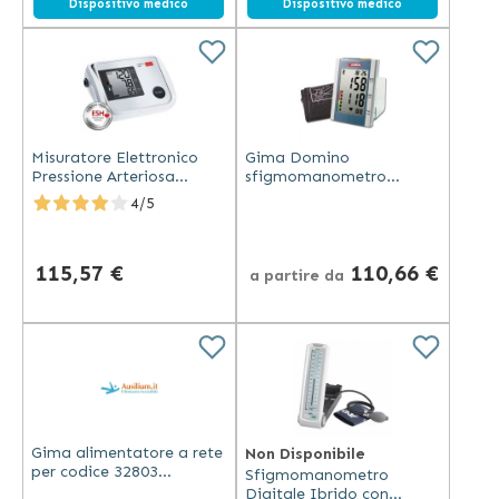
Dispositivo medico
Dispositivo medico
Misuratore Elettronico
Gima Domino
Pressione Arteriosa
sfigmomanometro
Bracciale - Medicus Vital
digitale professionale da
4/5
tavolo con ampio display
e doppia alimentazione
115,57 €
110,66 €
a partire da
Gima alimentatore a rete
Non Disponibile
per codice 32803
Sfigmomanometro
compatibile con
Digitale Ibrido con