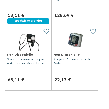
dispositivi elettronici
Colonna Retroilluminata
13,11 €
128,69 €
Spedizione gratuita
Non Disponibile
Non Disponibile
Sfigmomanometro per
Sfigmo Automatico da
Auto Misurazione Latex
Polso
Free con Fonendoscopio
Incorporato Regent Ii-
F.Bosch
63,11 €
22,13 €