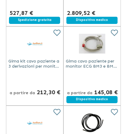
33779
527,87 €
2.809,52 €
Spedizione gratuita
Spedizione gratuita
Dispositivo medico
Gima kit cavo paziente a
Gima cavo paziente per
3 derivazioni per monitor
monitor ECG BM3 e BM5
ECG BM3 e BM5 in
nuovo modello dopo
materiale plastico
giugno 2006 grigio
plastica
212,30 €
145,08 €
a partire da
a partire da
Dispositivo medico