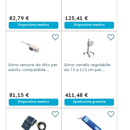
82,79 €
125,41 €
Dispositivo medico
Dispositivo medico
Gima sensore da dito per
Gima carrello regolabile
adulto compatibile
da 73 a 113 cm per
Nellcor con cavo da 0,9
UP7000, K12 e K15 in
metri e manuale
metallo
multilingue
81,15 €
411,48 €
Dispositivo medico
Spedizione gratuita