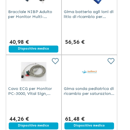
Bracciale NIBP Adulto
Gima batteria agli ioni di
per Monitor Multi-
litio di ricambio per
parametrici PC-3000
monitor
multiparametrico PC
3000
40,98 €
56,56 €
Dispositivo medico
Cavo ECG per Monitor
Gima sonda pediatrica di
PC-3000, Vital Sign,
ricambio per saturazione
UP7000
SpO2 per monitor
multiparametrici PC 3000
e Vital Sign
44,26 €
61,48 €
Dispositivo medico
Dispositivo medico