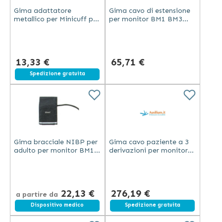
Gima adattatore
Gima cavo di estensione
metallico per Minicuff per
per monitor BM1 BM3
monitor B3-B5 accessorio
BM5 BM7 lunghezza 3
NIBP argento
metri colore nero
13,33 €
65,71 €
Spedizione gratuita
Gima bracciale NIBP per
Gima cavo paziente a 3
adulto per monitor BM1
derivazioni per monitor
BM3 BM5 e BM7 nero
B3-B5 compatibile con
necessita cavo estensione
accessori ECG
22,13 €
276,19 €
a partire da
Dispositivo medico
Spedizione gratuita