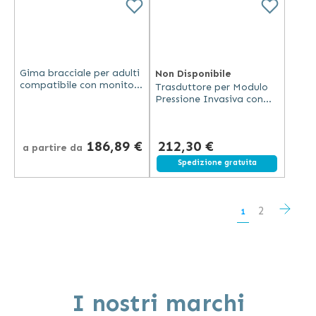
Gima bracciale per adulti
Non Disponibile
compatibile con monitor
Trasduttore per Modulo
Sentry per codici 33308 e
Pressione Invasiva con
33311
Connettore Abbott
186,89 €
212,30 €
a partire da
Spedizione gratuita
Pagina
Pagi
Succ
Pagina
2
Attualmente
1
stai
leggendo
la
I nostri marchi
pagina