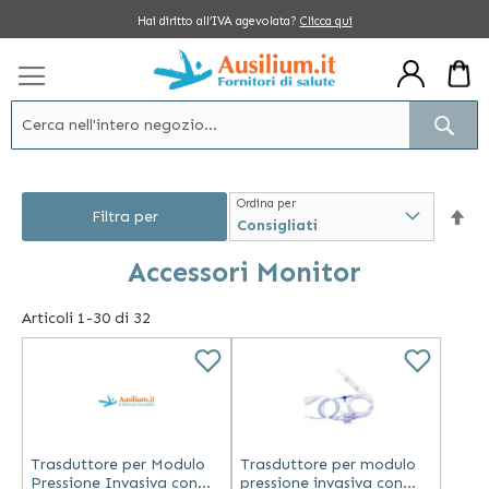
Salta
Hai diritto all’IVA agevolata?
Clicca qui
al
contenuto
Cerc
Ordina per
Im
Filtra per
la
Accessori Monitor
dir
Articoli
1
-
30
di
32
dec
Trasduttore per Modulo
Trasduttore per modulo
Pressione Invasiva con
pressione invasiva con