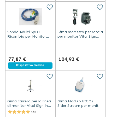
Sonda Adulti SpO2
Gima morsetto per rotaia
Ricambio per Monitor
per monitor Vital Sign
PC-3000 e Vital Sign
accessorio per fissaggio
compatibile con monitor
Gima
77,87 €
104,92 €
Dispositivo medico
Gima carrello per la linea
Gima Modulo EtCO2
di monitor Vital Sign in
Sider Stream per monitor
metallo per accessori
BM5 compatibile con
5/5
monitoraggio pazienti
modelli 33777, 33778,