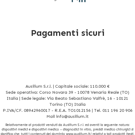
Pagamenti sicuri
Ausilium S.r.l. | Capitale sociale: 110.000 €
Sede operativa: Corso Novara 39 - 10078 Venaria Reale (TO)
Italia | Sede legale: Via Beato Sebastiano Valfrè, 16 - 10121
Torino (TO) Italia
P.IVA/CF. 08942960017 - R.E.A. TO1012156 | Tel. 011 196 20 906
Mail
info@ausilium.it
Relativamente ai prodotti venduti da Ausilium S.r.l. ed aventi la seguente natura:
dispositivi medici e dispositivi medico – diagnostici in vitro, presidi medico chirurgici si
significa che: tutti i contenuti del dominio www.ausilium.it/ relativi a tali prodotti (testi,