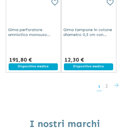
Gima perforatore
Gima tampone in cotone
amniotico monouso
diametro 0,5 cm con
sterile in confezione
bastoncino in legno lungo
singola per uso ostetrico
15 cm bianco confezione
1000 pezzi
191,80 €
12,30 €
Spedizione gratuita
Dispositivo medico
Spedizione gratuita
Dispositivo medico
Pagina
Pagi
Succ
Pagina
2
Attualmente
1
stai
leggendo
la
I nostri marchi
pagina