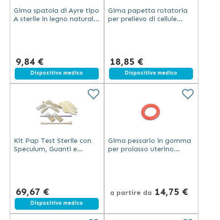
Gima spatola di Ayre tipo
Gima papetta rotatoria
A sterile in legno naturale
per prelievo di cellule
da 18 cm confezione da
endocervicali ed
100 pezzi
esocervicali confezione
sterile
9,84 €
18,85 €
Spedizione gratuita
Dispositivo medico
Dispositivo medico
Kit Pap Test Sterile con
Gima pessario in gomma
Speculum, Guanti e
per prolasso uterino
Spazzolino
senza lattice
autoclavabile
confezionato
singolarmente
69,67 €
14,75 €
a partire da
Dispositivo medico