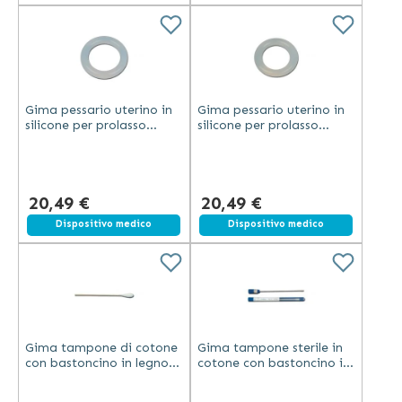
Gima pessario uterino in
Gima pessario uterino in
silicone per prolasso
silicone per prolasso
diametro 65 mm senza
senza lattice diametro 60
lattice autoclavabile
mm autoclavabile
20,49 €
20,49 €
Dispositivo medico
Dispositivo medico
Gima tampone di cotone
Gima tampone sterile in
con bastoncino in legno
cotone con bastoncino in
confezione da 500 pezzi
plastica lunghezza 15 cm
diametro 1 cm lunghezza
confezione da 100 pezzi