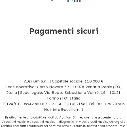
Pagamenti sicuri
Ausilium S.r.l. | Capitale sociale: 110.000 €
Sede operativa: Corso Novara 39 - 10078 Venaria Reale (TO)
Italia | Sede legale: Via Beato Sebastiano Valfrè, 16 - 10121
Torino (TO) Italia
P.IVA/CF. 08942960017 - R.E.A. TO1012156 | Tel. 011 196 20 906
Mail
info@ausilium.it
Relativamente ai prodotti venduti da Ausilium S.r.l. ed aventi la seguente natura:
dispositivi medici e dispositivi medico – diagnostici in vitro, presidi medico chirurgici si
significa che: tutti i contenuti del dominio www.ausilium.it/ relativi a tali prodotti (testi,