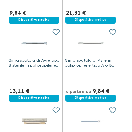
15 cm
9,84 €
21,31 €
Dispositivo medico
Dispositivo medico
Gima spatola di Ayre tipo
Gima spatola di Ayre in
B sterile in polipropilene
polipropilene tipo A o B
da 18 cm per prelievo di
sterile 18,8 cm
cellule esocervicali
confezionata
singolarmente
13,11 €
9,84 €
a partire da
Dispositivo medico
Dispositivo medico