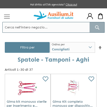
Salta
Hai diritto all’IVA agevolata?
Clicca qui
al
contenuto
Cerc
Ordina per
Im
Filtra per
la
Spatole - Tamponi - Aghi
dir
Articoli
1
-
30
di
37
dec
Gima kit monouso sterile
Gima Kit completo
per inserimento e
monouso per dispositivo