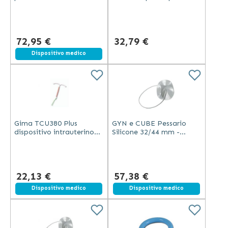
rimozione spirale con
intrauterino con speculum
pinza Pozzi, forbice
e strumenti sterili
Littauer e pinza
Evolution
72,95 €
32,79 €
Dispositivo medico
Gima TCU380 Plus
GYN e CUBE Pessario
dispositivo intrauterino
Silicone 32/44 mm -
sterile in rame superficie
Grande
380 mm² monouso con
flangia
22,13 €
57,38 €
Dispositivo medico
Dispositivo medico