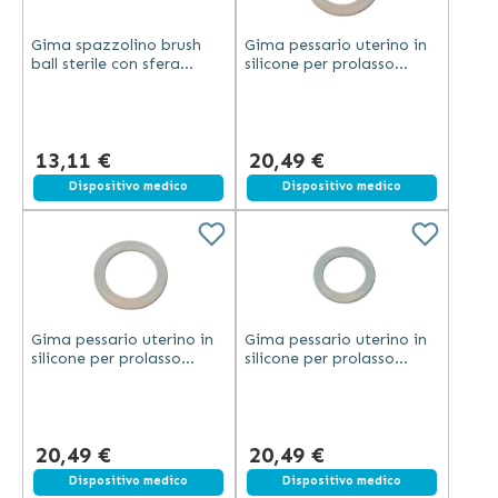
Gima spazzolino brush
Gima pessario uterino in
ball sterile con sfera
silicone per prolasso
protettiva confezionato
senza lattice diametro 80
singolarmente in bustina
mm autoclavabile
13,11 €
20,49 €
Dispositivo medico
Dispositivo medico
Gima pessario uterino in
Gima pessario uterino in
silicone per prolasso
silicone per prolasso
senza lattice diametro 75
senza lattice diametro 70
mm autoclavabile
mm autoclavabile
20,49 €
20,49 €
Dispositivo medico
Dispositivo medico