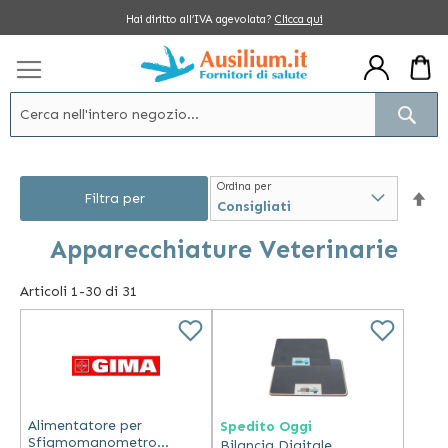
Salta
Hai diritto all’IVA agevolata?
Clicca qui
al
contenuto
Cerc
Ordina per
Im
Filtra per
la
Apparecchiature Veterinarie
dir
Articoli
1
-
30
di
31
dec
Alimentatore per
Spedito Oggi
Sfigmomanometro
Bilancia Digitale