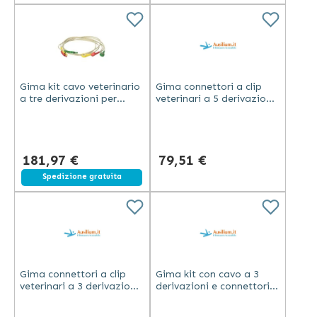
Gima kit cavo veterinario
Gima connettori a clip
a tre derivazioni per
veterinari a 5 derivazioni
monitor ECG BM3 e BM5
per kit 33712 compatibili
accessori inclusi
con monitor BM3 e BM5
181,97 €
79,51 €
Spedizione gratuita
Gima connettori a clip
Gima kit con cavo a 3
veterinari a 3 derivazioni
derivazioni e connettori
per kit 33713 compatibili
clip per monitor BM3 e
con monitor BM3 e BM5
BM5 per uso veterinario