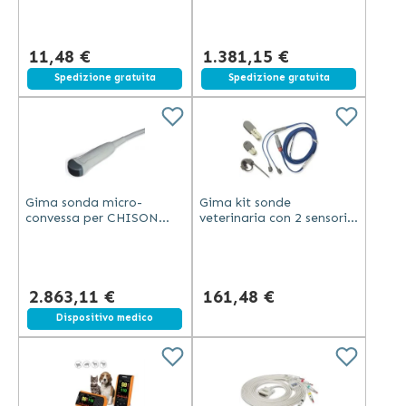
75/150/300 mm, display
LCD, valigetta
11,48 €
1.381,15 €
Spedizione gratuita
Spedizione gratuita
Gima sonda micro-
Gima kit sonde
convessa per CHISON
veterinaria con 2 sensori
ECO frequenza 6,0 MHz
per animali grandi e
compatibile con serie
piccoli e 3 adattatori in
ECO portatile
gomma
2.863,11 €
161,48 €
Spedizione gratuita
Dispositivo medico