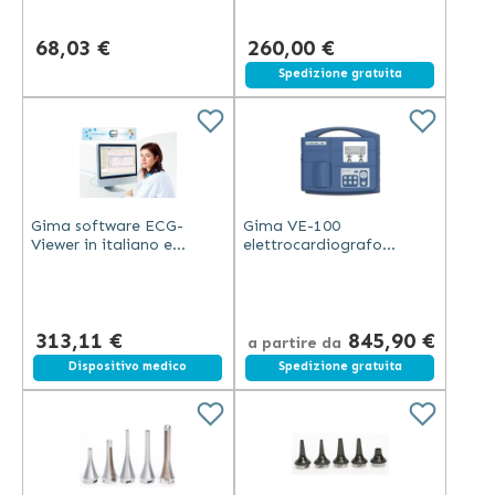
68,03 €
260,00 €
Spedizione gratuita
Gima software ECG-
Gima VE-100
Viewer in italiano e
elettrocardiografo
inglese per
veterinario digitale con
elettrocardiografo
display LCD e stampante
veterinario VE-100
termica blu
313,11 €
845,90 €
a partire da
Spedizione gratuita
Dispositivo medico
Spedizione gratuita