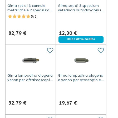
Gima set di 3 cannule
Gima set di 5 speculum
metalliche e 2 speculum
veterinari autoclavabili in
metallici per otoscopi
termoplastica neri
5/5
compatibili metallo
diametri 2.5-9 mm latex
free
82,79 €
12,30 €
Dispositivo medico
Gima lampadina alogena
Gima lampadina alogena
xenon per oftalmoscopio
e xenon per otoscopio e
e set oftalmici 3,5V
set compatibili 3,5V
metallo e vetro
colore argento
32,79 €
19,67 €