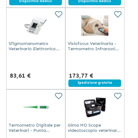
Dispositivo medico
Dispositivo medico
Sfigmomanometro
Visiofocus Veterinaria -
Veterinario Elettronico
Termometro Infrarossi
con SpO2 e Schermo LCD
Bluetooth per Animali
83,61 €
173,77 €
Spedizione gratuita
Termometro Digitale per
Gima MD Scope
Veterinari - Punta
videotoscopio veterinario
Flessibile
con 3 moduli camera