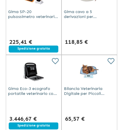
Gima SP-20
Gima cavo a 5
pulsossimetro veterinario
derivazioni per
palmare con schermo TFT
elettrocardiografo
3,5", sonda universale,
veterinario ricambio
batteria 2000 mAh
compatibile con codici
33305 e 33306
225,41 €
118,85 €
Spedizione gratuita
Gima Eco-3 ecografo
Bilancia Veterinaria
portatile veterinario con
Digitale per Piccoli
1 connettore sonda, 3
Animali con Display LCD
porte USB, senza sonda
3.446,67 €
65,57 €
Spedizione gratuita