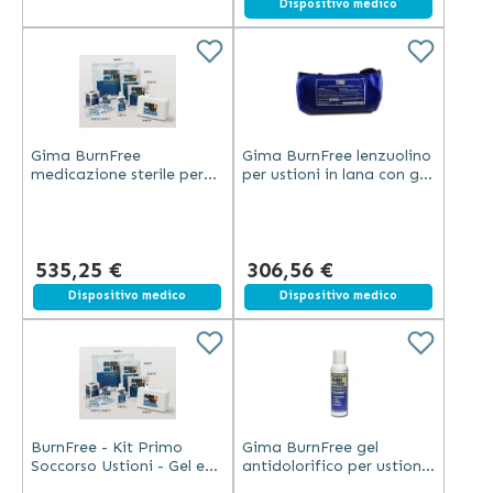
Dispositivo medico
Gima BurnFree
Gima BurnFree lenzuolino
medicazione sterile per
per ustioni in lana con gel
ustioni con gel a base di
e borsa trasporto blu
Melaleuca Alternifolia
183x152 cm
senza medicinali
535,25 €
306,56 €
Spedizione gratuita
Dispositivo medico
Spedizione gratuita
Dispositivo medico
BurnFree - Kit Primo
Gima BurnFree gel
Soccorso Ustioni - Gel e
antidolorifico per ustioni
Coperture Sterili
e ferite con acqua e olio