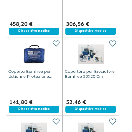
Dalle Fiamme + Sacca
Dalle Fiamme + Sacca
per Trasporto 244X152
per Trasporto183X152
Cm
Cm
458,20 €
306,56 €
Spedizione gratuita
Dispositivo medico
Spedizione gratuita
Dispositivo medico
Coperta Burnfree per
Copertura per Bruciature
Ustioni e Protezione
Burnfree 20X20 Cm
Dalle Fiamme + Sacca
per Trasporto 91X76 Cm
141,80 €
52,46 €
Dispositivo medico
Dispositivo medico