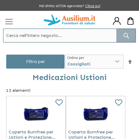
Salta
Hai diritto all’IVA agevolata?
Clicca qui
al
contenuto
Cerc
Ordina per
Im
Filtra per
la
Medicazioni Ustioni
dir
13
elementi
dec
Coperta Burnfree per
Coperta Burnfree per
Ustioni e Protezione
Ustioni e Protezione