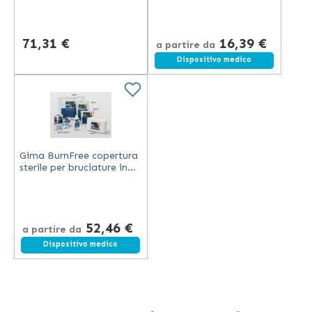
di tea tree 118 ml
71,31 €
16,39 €
a partire da
Spedizione gratuita
Dispositivo medico
Gima BurnFree copertura
sterile per bruciature in
schiuma con gel
idrosolubile e olio di tea
tree
52,46 €
a partire da
Dispositivo medico