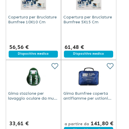
Copertura per Bruciature
Copertura per Bruciature
Burnfree 10X10 Cm
Burnfree 5X15 Cm
56,56 €
61,48 €
Dispositivo medico
Dispositivo medico
Gima stazione per
Gima Burnfree coperta
lavaggio oculare da muro
antifiamme per ustioni
con 2 soluzioni saline
con sacca trasporto blu
sterili 500ml, 2 coppette e
per protezione
specchio
immediata
33,61 €
141,80 €
a partire da