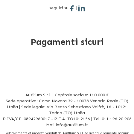
seguici su
|
Pagamenti sicuri
Ausilium S.r.l. | Capitale sociale: 110.000 €
Sede operativa: Corso Novara 39 - 10078 Venaria Reale (TO)
Italia | Sede legale: Via Beato Sebastiano Valfrè, 16 - 10121
Torino (TO) Italia
P.IVA/CF. 08942960017 - R.E.A. TO1012156 | Tel. 011 196 20 906
Mail
info@ausilium.it
Relativamente ai prodotti venduti da Ausilium S.r.l. ed aventi la seguente natura: