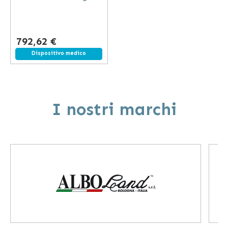
Materasso
792,62 €
Spedizione gratuita
Dispositivo medico
I nostri marchi