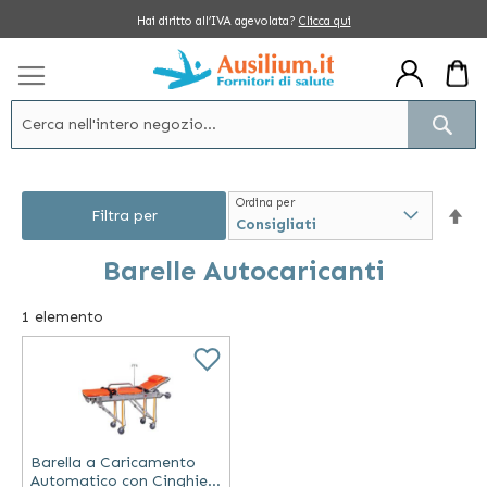
Salta
Hai diritto all’IVA agevolata?
Clicca qui
al
contenuto
Cerc
Ordina per
Im
Filtra per
la
Barelle Autocaricanti
dir
1
elemento
dec
Barella a Caricamento
Automatico con Cinghie e