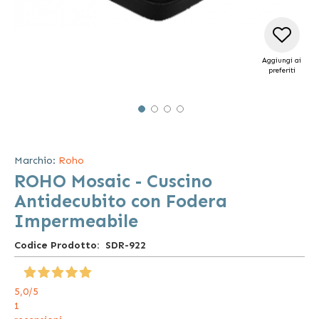
Aggiungi ai
preferiti
Vai
all'inizio
della
Marchio:
Roho
galleria
ROHO Mosaic - Cuscino
di
immagini
Antidecubito con Fodera
Impermeabile
Codice Prodotto
SDR-922
5,0
/5
1