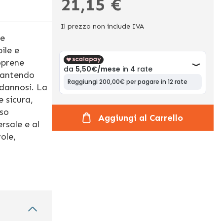
21,15 €
Il prezzo non include IVA
 e
ile e
eoprene
arantendo
dannosi. La
e sicura,
uso
Aggiungi al Carrello
rsale e al
ole,