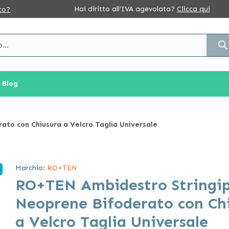
Hai diritto all’IVA agevolata?
Clicca qui
to?
Blog
ato con Chiusura a Velcro Taglia Universale
Marchio:
RO+TEN
RO+TEN Ambidestro Stringip
Neoprene Bifoderato con Ch
a Velcro Taglia Universale