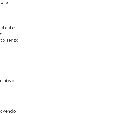
bile
 utente.
ei
ato senza
ositivo
muovendo