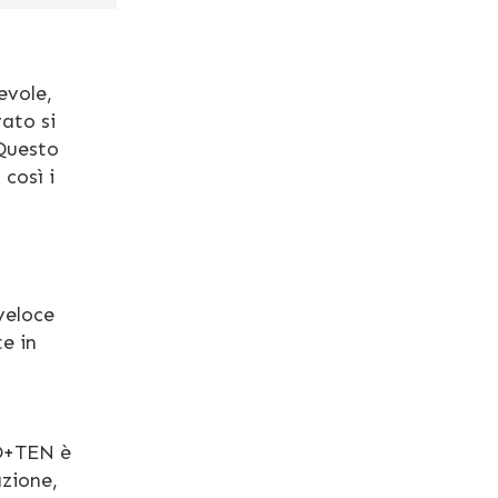
evole,
ato si
 Questo
così i
veloce
e in
+TEN è
azione,