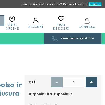
Non sei un professionista? Passa allo store
Ausilium
Cerca
STATO
LISTA
ACCOUNT
CARRELLO
ORDINE
DESIDERI
consulenza gratuita
−
+
QTÀ
olso in
iusura
Disponibilità
Disponibile