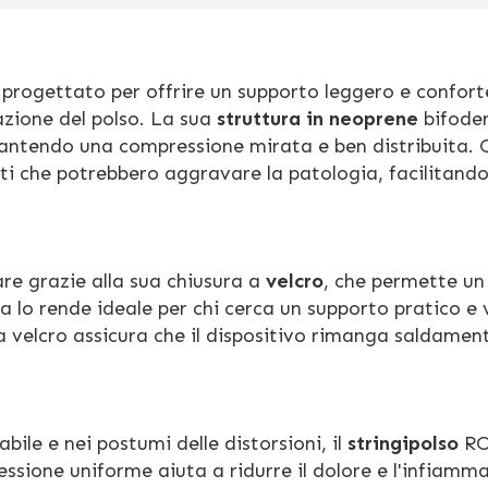
rogettato per offrire un supporto leggero e confort
azione del polso. La sua
struttura in neoprene
bifoder
rantendo una compressione mirata e ben distribuita.
i che potrebbero aggravare la patologia, facilitando 
re grazie alla sua chiusura a
velcro
, che permette un
va lo rende ideale per chi cerca un supporto pratico e 
a velcro assicura che il dispositivo rimanga saldament
abile e nei postumi delle distorsioni, il
stringipolso
RO
essione uniforme aiuta a ridurre il dolore e l'infiamm