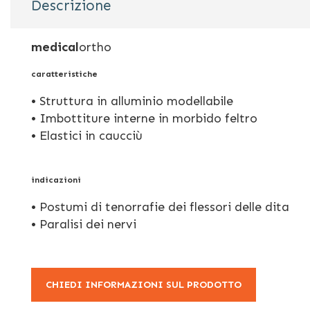
Descrizione
galleria
di
immagini
medical
ortho
caratteristiche
• Struttura in alluminio modellabile
• Imbottiture interne in morbido feltro
• Elastici in caucciù
indicazioni
• Postumi di tenorrafie dei flessori delle dita
• Paralisi dei nervi
CHIEDI INFORMAZIONI SUL PRODOTTO