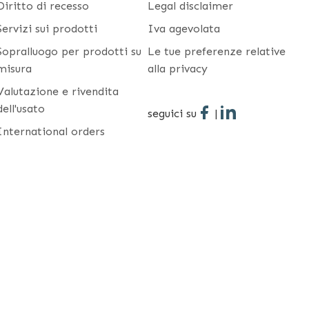
Diritto di recesso
Legal disclaimer
Servizi sui prodotti
Iva agevolata
Sopralluogo per prodotti su
Le tue preferenze relative
misura
alla privacy
Valutazione e rivendita
dell'usato
seguici su
|
International orders