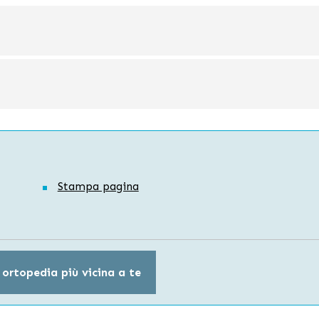
Stampa pagina
 ortopedia più vicina a te