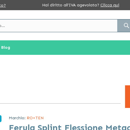
Hai diritto all’IVA agevolata?
Clicca qui
to?
Blog
Marchio:
RO+TEN
Ferula Splint Flessione Meta