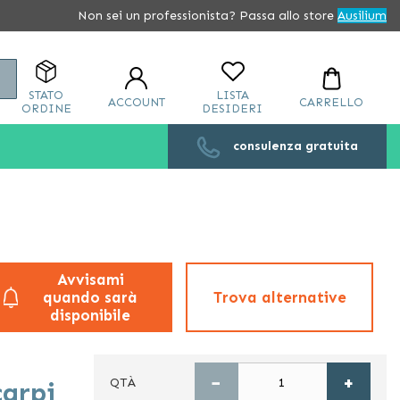
Non sei un professionista? Passa allo store
Ausilium
Cerca
STATO
LISTA
ACCOUNT
CARRELLO
ORDINE
DESIDERI
consulenza gratuita
Avvisami
quando sarà
Trova alternative
disponibile
−
+
QTÀ
carpi