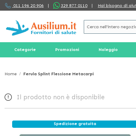
Salta
011 196 20 906
|
329 877 0110
|
Hai bisogno di aiu
al
contenuto
Categorie
Promozioni
Noleggio
Home
Ferula Splint Flessione Metacarpi
Il prodotto non è disponibile
Spedizione gratuita
Vai