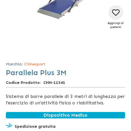
Aggiungi ai
preferiti
Vai
all'inizio
della
Marchio:
Chinesport
galleria
Parallela Plus 3M
di
immagini
Codice Prodotto
CHN-11341
Sistema di barre parallele di 3 metri di lunghezza per
l'esercizio di un'attività fisica o riabilitativa.
Dispositivo Medico
Spedizione gratuita