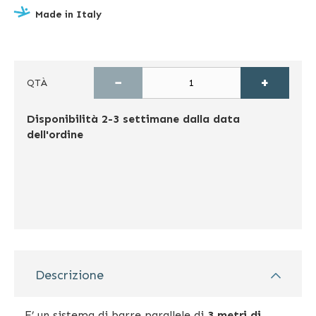
Made in Italy
−
+
QTÀ
Disponibilità
2-3 settimane dalla data
dell'ordine
Descrizione
E’ un sistema di barre parallele di
3 metri di