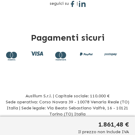
seguici su
|
Pagamenti sicuri
Ausilium S.r.l. | Capitale sociale: 110.000 €
Sede operativa: Corso Novara 39 - 10078 Venaria Reale (TO)
Italia | Sede legale: Via Beato Sebastiano Valfrè, 16 - 10121
Torino (TO) Italia
P.IVA/CF. 08942960017 - R.E.A. TO1012156 | Tel. 011 196 20 906
1.861,48 €
Mail
info@ausilium.it
Il prezzo non include IVA
Relativamente ai prodotti venduti da Ausilium S.r.l. ed aventi la seguente natura: