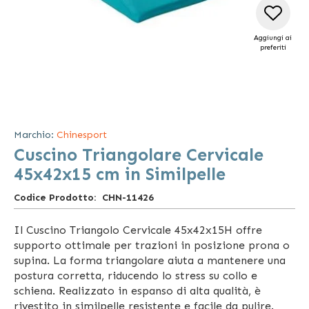
Aggiungi ai
preferiti
Vai
all'inizio
della
Marchio:
Chinesport
galleria
Cuscino Triangolare Cervicale
di
immagini
45x42x15 cm in Similpelle
Codice Prodotto
CHN-11426
Il Cuscino Triangolo Cervicale 45x42x15H offre
supporto ottimale per trazioni in posizione prona o
supina. La forma triangolare aiuta a mantenere una
postura corretta, riducendo lo stress su collo e
schiena. Realizzato in espanso di alta qualità, è
rivestito in similpelle resistente e facile da pulire.