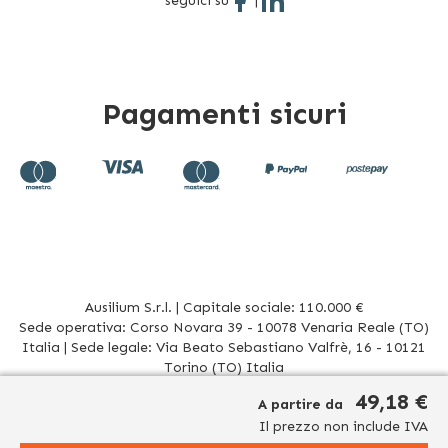
seguici su
|
Pagamenti sicuri
Ausilium S.r.l. | Capitale sociale: 110.000 €
Sede operativa: Corso Novara 39 - 10078 Venaria Reale (TO)
Italia | Sede legale: Via Beato Sebastiano Valfrè, 16 - 10121
Torino (TO) Italia
P.IVA/CF. 08942960017 - R.E.A. TO1012156 | Tel. 011 196 20 906
49,18 €
A partire da
Mail
info@ausilium.it
Il prezzo non include IVA
Relativamente ai prodotti venduti da Ausilium S.r.l. ed aventi la seguente natura: