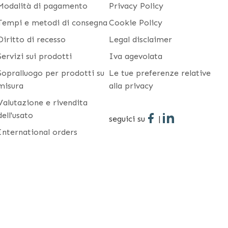
Modalità di pagamento
Privacy Policy
Tempi e metodi di consegna
Cookie Policy
Diritto di recesso
Legal disclaimer
Servizi sui prodotti
Iva agevolata
Sopralluogo per prodotti su
Le tue preferenze relative
misura
alla privacy
Valutazione e rivendita
dell'usato
seguici su
|
International orders