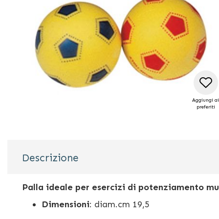
Aggiungi ai
preferiti
Vai
all'inizio
Descrizione
della
galleria
di
Palla ideale per esercizi di potenziamento mu
immagini
Dimensioni
: diam.cm 19,5