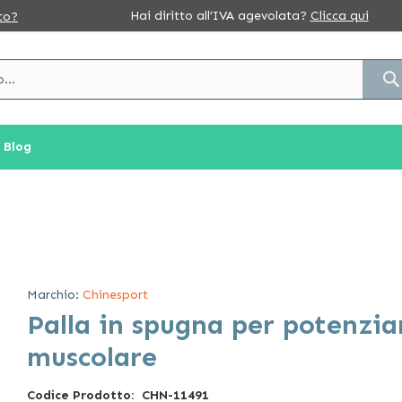
Hai diritto all’IVA agevolata?
Clicca qui
to?
Blog
Marchio:
Chinesport
Palla in spugna per potenzi
muscolare
Codice Prodotto
CHN-11491