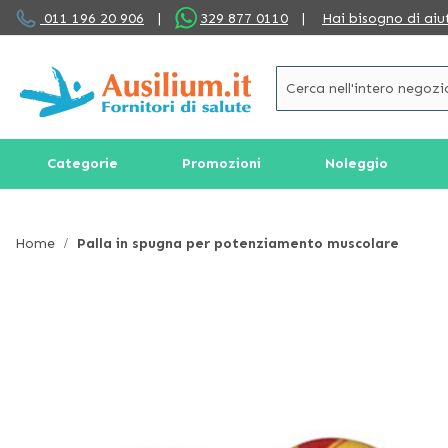
Salta
011 196 20 906
|
329 877 0110
|
Hai bisogno di aiu
al
contenuto
Categorie
Promozioni
Noleggio
Home
Palla in spugna per potenziamento muscolare
Vai
alla
fine
della
galleria
di
immagini