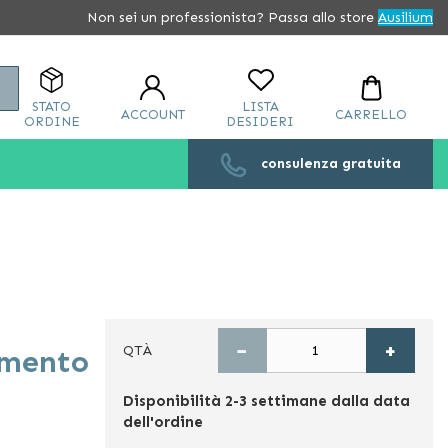
Non sei un professionista? Passa allo store
Ausilium
Cerca
STATO
LISTA
ACCOUNT
CARRELLO
ORDINE
DESIDERI
consulenza gratuita
−
+
QTÀ
amento
Disponibilità
2-3 settimane dalla data
dell'ordine