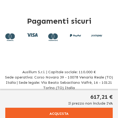
Pagamenti sicuri
Ausilium S.r.l. | Capitale sociale: 110.000 €
Sede operativa: Corso Novara 39 - 10078 Venaria Reale (TO)
Italia | Sede legale: Via Beato Sebastiano Valfrè, 16 - 10121
Torino (TO) Italia
P.IVA/CF. 08942960017 - R.E.A. TO1012156 | Tel. 011 196 20 906
617,21 €
Mail
info@ausilium.it
Il prezzo non include IVA
Relativamente ai prodotti venduti da Ausilium S.r.l. ed aventi la seguente natura:
dispositivi medici e dispositivi medico – diagnostici in vitro, presidi medico chirurgici si
ACQUISTA
significa che: tutti i contenuti del dominio www.ausilium.it/ relativi a tali prodotti (testi,
immagini, foto, disegni, allegati e quant’altro) non hanno carattere né natura di