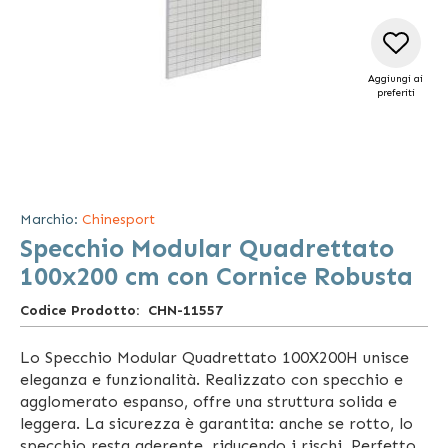
Aggiungi ai
preferiti
Vai
all'inizio
della
Marchio:
Chinesport
galleria
Specchio Modular Quadrettato
di
immagini
100x200 cm con Cornice Robusta
Codice Prodotto
CHN-11557
Lo Specchio Modular Quadrettato 100X200H unisce
eleganza e funzionalità. Realizzato con specchio e
agglomerato espanso, offre una struttura solida e
leggera. La sicurezza è garantita: anche se rotto, lo
specchio resta aderente, riducendo i rischi. Perfetto