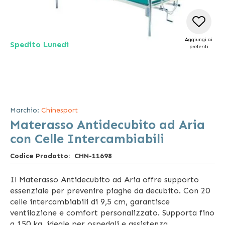
Aggiungi ai
Spedito Lunedì
preferiti
Vai
all'inizio
della
Marchio:
Chinesport
galleria
Materasso Antidecubito ad Aria
di
immagini
con Celle Intercambiabili
Codice Prodotto
CHN-11698
Il Materasso Antidecubito ad Aria offre supporto
essenziale per prevenire piaghe da decubito. Con 20
celle intercambiabili di 9,5 cm, garantisce
ventilazione e comfort personalizzato. Supporta fino
a 150 kg, ideale per ospedali e assistenza