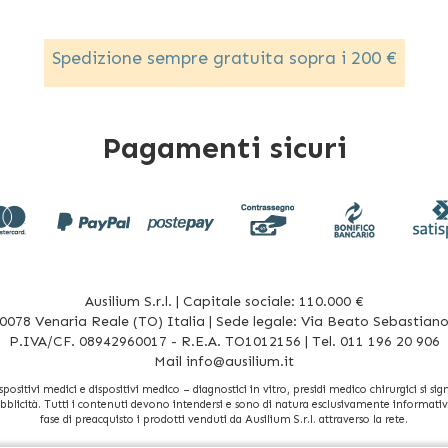
Spedizione sempre gratuita sopra i 200 €
Pagamenti sicuri
Ausilium S.r.l. | Capitale sociale: 110.000 €
078 Venaria Reale (TO) Italia | Sede legale: Via Beato Sebastiano 
P.IVA/CF. 08942960017 - R.E.A. TO1012156 | Tel. 011 196 20 906
Mail
info@ausilium.it
sitivi medici e dispositivi medico – diagnostici in vitro, presidi medico chirurgici si signi
bblicità. Tutti i contenuti devono intendersi e sono di natura esclusivamente informativa 
fase di preacquisto i prodotti venduti da Ausilium S.r.l. attraverso la rete.