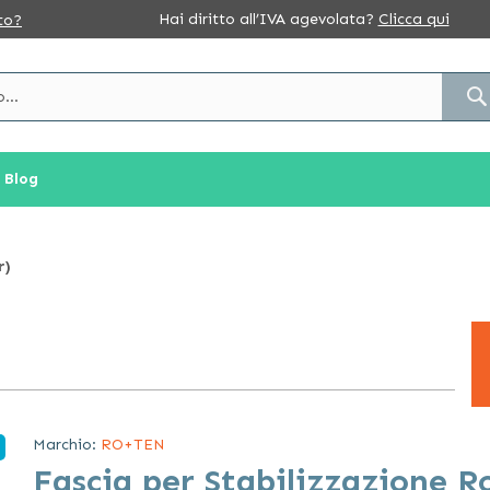
Hai diritto all’IVA agevolata?
Clicca qui
to?
Blog
r)
Marchio:
RO+TEN
Fascia per Stabilizzazione R