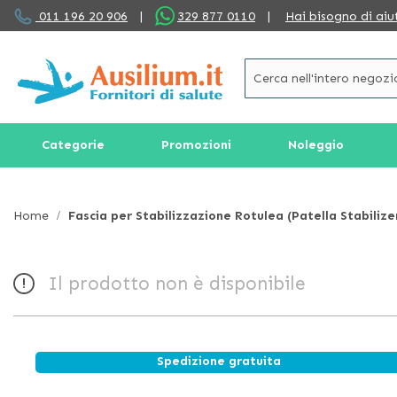
Salta
011 196 20 906
|
329 877 0110
|
Hai bisogno di aiu
al
contenuto
Categorie
Promozioni
Noleggio
Home
Fascia per Stabilizzazione Rotulea (Patella Stabilize
Il prodotto non è disponibile
Spedizione gratuita
Vai