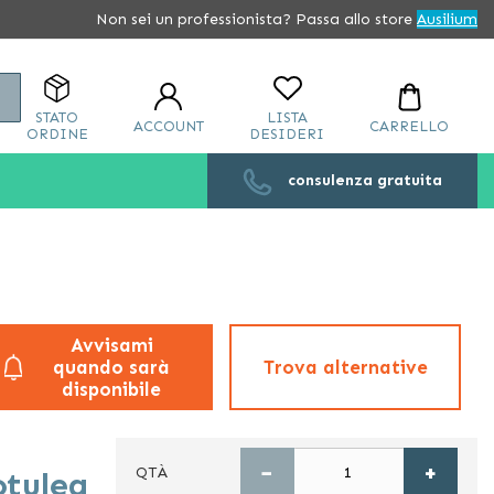
Non sei un professionista? Passa allo store
Ausilium
Cerca
STATO
LISTA
ACCOUNT
CARRELLO
ORDINE
DESIDERI
consulenza gratuita
Avvisami
quando sarà
Trova alternative
disponibile
−
+
QTÀ
otulea