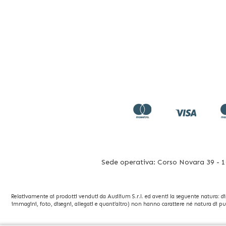
Sede operativa: Corso Novara 39 - 10
Relativamente ai prodotti venduti da Ausilium S.r.l. ed aventi la seguente natura: dispo
immagini, foto, disegni, allegati e quant’altro) non hanno carattere né natura di pu