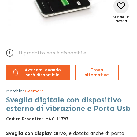
Aggiungi ai
preferiti
Vai
all'inizio
Il prodotto non è disponibile
della
galleria
di
Avvisami quando
Trova
immagini
sarà disponibile
alternative
Marchio:
Geemarc
Sveglia digitale con dispositivo
esterno di vibrazione e Porta Usb
Codice Prodotto
MNC-11797
Sveglia con display curvo
, e dotata anche di porta