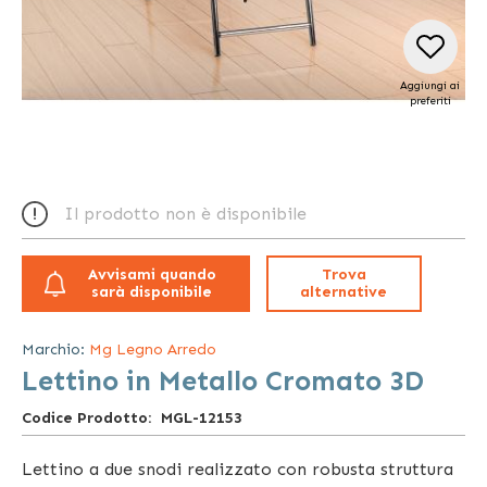
Aggiungi ai
preferiti
Vai
all'inizio
Il prodotto non è disponibile
della
galleria
di
Avvisami quando
Trova
immagini
sarà disponibile
alternative
Marchio:
Mg Legno Arredo
Lettino in Metallo Cromato 3D
Codice Prodotto
MGL-12153
Lettino a due snodi realizzato con robusta struttura