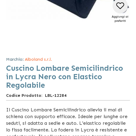
Aggiungi ai
preferiti
Vai
all'inizio
della
Marchio:
Alboland s.r.l.
galleria
Cuscino Lombare Semicilindrico
di
immagini
in Lycra Nero con Elastico
Regolabile
Codice Prodotto
LBL-12284
Il Cuscino Lombare Semicilindrico allevia il mal di
schiena con supporto efficace. Ideale per lunghe ore
seduti, si adatta a sedie e auto. L'elastico regolabile
lo fissa facilmente. La fodera in Lycra è resistente e