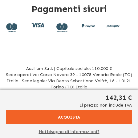
Pagamenti sicuri
Ausilium S.r.l. | Capitale sociale: 110.000 €
Sede operativa: Corso Novara 39 - 10078 Venaria Reale (TO)
Italia | Sede legale: Via Beato Sebastiano Valfrè, 16 - 10121
Torino (TO) Italia
P.IVA/CF. 08942960017 - R.E.A. TO1012156 | Tel. 011 196 20 906
142,31 €
Mail
info@ausilium.it
Il prezzo non include IVA
Relativamente ai prodotti venduti da Ausilium S.r.l. ed aventi la seguente natura:
dispositivi medici e dispositivi medico – diagnostici in vitro, presidi medico chirurgici si
ACQUISTA
significa che: tutti i contenuti del dominio www.ausilium.it/ relativi a tali prodotti (testi,
immagini, foto, disegni, allegati e quant’altro) non hanno carattere né natura di
pubblicità. Tutti i contenuti devono intendersi e sono di natura esclusivamente
informativa e volti esclusivamente a portare a conoscenza dei clienti e dei potenziali
Hai bisogno di informazioni?
clienti in fase di preacquisto i prodotti venduti da Ausilium S.r.l. attraverso la rete.