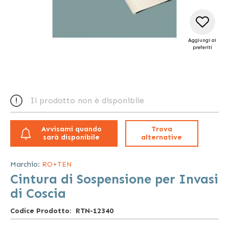
Aggiungi ai
preferiti
Vai
all'inizio
Il prodotto non è disponibile
della
galleria
di
Avvisami quando
Trova
immagini
sarà disponibile
alternative
Marchio:
RO+TEN
Cintura di Sospensione per Invasi
di Coscia
Codice Prodotto
RTN-12340