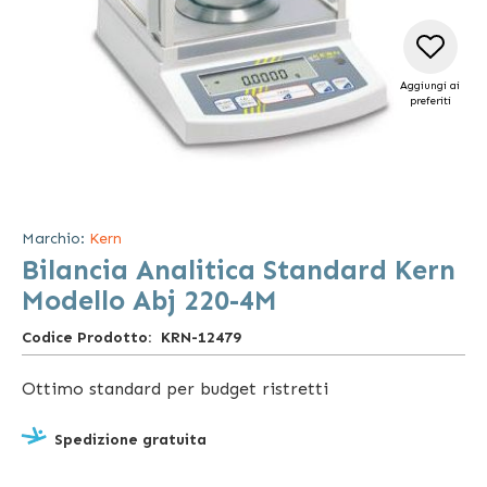
Aggiungi ai
preferiti
Vai
all'inizio
della
Marchio:
Kern
galleria
Bilancia Analitica Standard Kern
di
immagini
Modello Abj 220-4M
Codice Prodotto
KRN-12479
Ottimo standard per budget ristretti
Spedizione gratuita