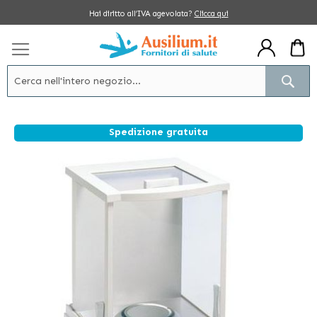
Salta
Hai diritto all’IVA agevolata?
Clicca qui
al
contenuto
Cerc
Spedizione gratuita
Vai
alla
fine
della
galleria
di
immagini