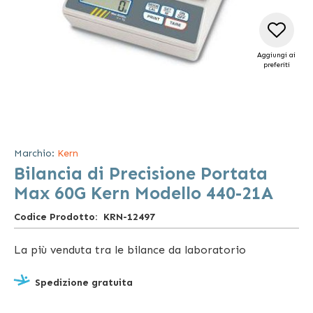
Aggiungi ai
preferiti
Vai
all'inizio
della
Marchio:
Kern
galleria
Bilancia di Precisione Portata
di
immagini
Max 60G Kern Modello 440-21A
Codice Prodotto
KRN-12497
La più venduta tra le bilance da laboratorio
Spedizione gratuita