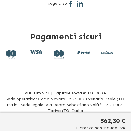
seguici su
|
Pagamenti sicuri
Ausilium S.r.l. | Capitale sociale: 110.000 €
Sede operativa: Corso Novara 39 - 10078 Venaria Reale (TO)
Italia | Sede legale: Via Beato Sebastiano Valfrè, 16 - 10121
Torino (TO) Italia
P.IVA/CF. 08942960017 - R.E.A. TO1012156 | Tel. 011 196 20 906
862,30 €
Mail
info@ausilium.it
Il prezzo non include IVA
Relativamente ai prodotti venduti da Ausilium S.r.l. ed aventi la seguente natura: