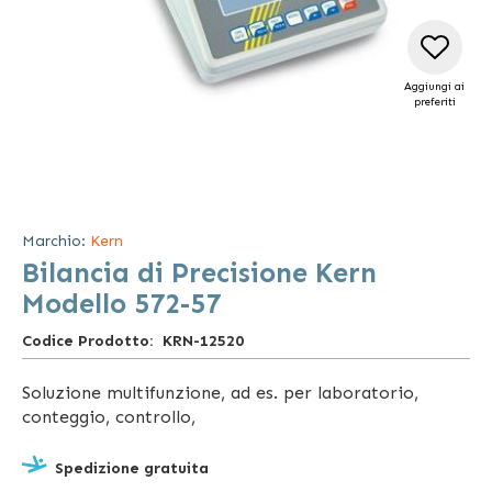
Aggiungi ai
preferiti
Vai
all'inizio
della
Marchio:
Kern
galleria
Bilancia di Precisione Kern
di
immagini
Modello 572-57
Codice Prodotto
KRN-12520
Soluzione multifunzione, ad es. per laboratorio,
conteggio, controllo,
Spedizione gratuita