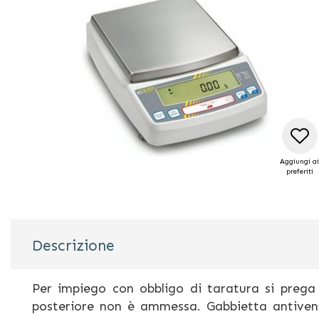
di
immagini
Aggiungi ai
preferiti
Vai
all'inizio
Descrizione
della
galleria
di
Per impiego con obbligo di taratura si prega
immagini
posteriore non è ammessa. Gabbietta antivent