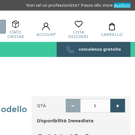
Non sei un professionista? Passa allo store
Ausilium
Cerca
STATO
LISTA
ACCOUNT
CARRELLO
ORDINE
DESIDERI
consulenza gratuita
−
+
QTÀ
Modello
Disponibilità
Immediata