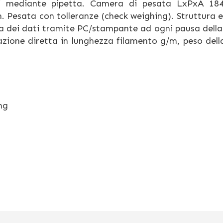
evi mediante pipetta. Camera di pesata LxPxA 18
Pesata con tolleranze (check weighing). Struttura e
a dei dati tramite PC/stampante ad ogni pausa della 
zione diretta in lunghezza filamento g/m, peso dell
mg