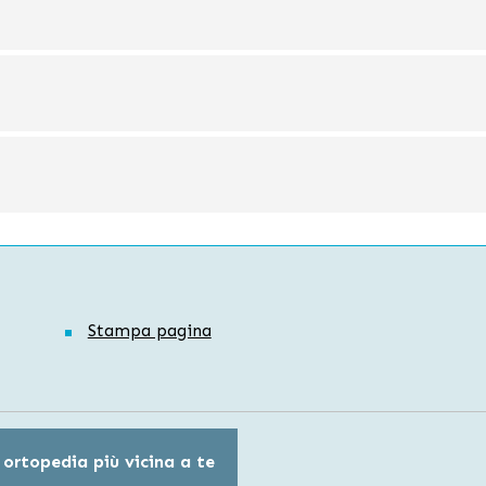
Stampa pagina
 ortopedia più vicina a te