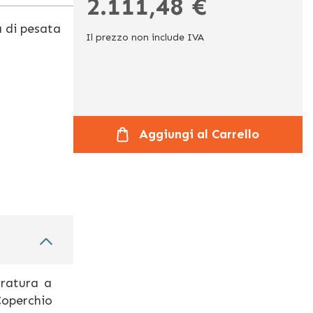
2.111,48 €
a di pesata
Il prezzo non include IVA
Aggiungi al Carrello
aratura a
Coperchio