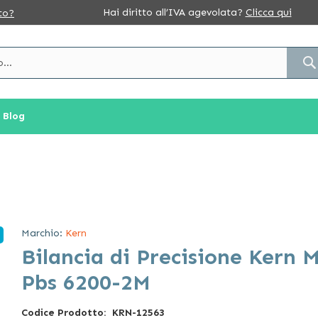
Hai diritto all’IVA agevolata?
Clicca qui
to?
Blog
Marchio:
Kern
Bilancia di Precisione Kern 
Pbs 6200-2M
Codice Prodotto
KRN-12563