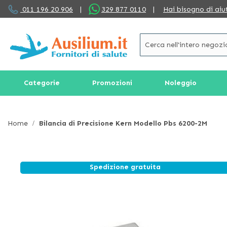
Salta
011 196 20 906
|
329 877 0110
|
Hai bisogno di aiu
al
contenuto
Categorie
Promozioni
Noleggio
Home
Bilancia di Precisione Kern Modello Pbs 6200-2M
Spedizione gratuita
Vai
alla
fine
della
galleria