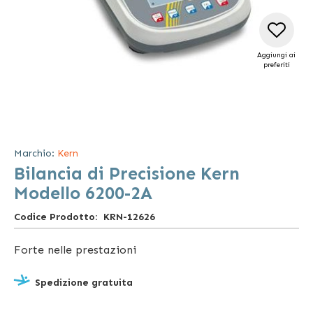
Aggiungi ai
preferiti
Vai
all'inizio
della
Marchio:
Kern
galleria
Bilancia di Precisione Kern
di
immagini
Modello 6200-2A
Codice Prodotto
KRN-12626
Forte nelle prestazioni
Spedizione gratuita