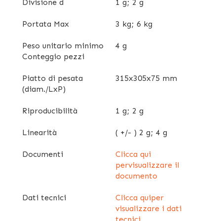
Divisione d
1 g; 2 g
Portata Max
3 kg; 6 kg
Peso unitario minimo
4 g
Conteggio pezzi
Piatto di pesata
315x305x75 mm
(diam./LxP)
Riproducibilità
1 g; 2 g
Linearità
( +/- ) 2 g; 4 g
Documenti
Clicca qui
pervisualizzare il
documento
Dati tecnici
Clicca quiper
visualizzare i dati
tecnici