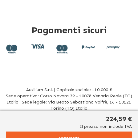
Pagamenti sicuri
Ausilium S.r.l. | Capitale sociale: 110.000 €
Sede operativa: Corso Novara 39 - 10078 Venaria Reale (TO)
Italia | Sede legale: Via Beato Sebastiano Valfrè, 16 - 10121
Torino (TO) Italia
P.IVA/CF. 08942960017 - R.E.A. TO1012156 | Tel. 011 196 20 906
224,59 €
Mail
info@ausilium.it
Il prezzo non include IVA
Relativamente ai prodotti venduti da Ausilium S.r.l. ed aventi la seguente natura:
dispositivi medici e dispositivi medico – diagnostici in vitro, presidi medico chirurgici si