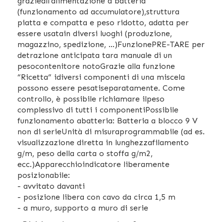
grazieall'alimentazione a batteria
(funzionamento ad accumulatore),struttura
piatta e compatta e peso ridotto, adatta per
essere usatain diversi luoghi (produzione,
magazzino, spedizione, ...)FunzionePRE-TARE per
detrazione anticipata tara manuale di un
pesocontenitore notoGrazie alla funzione
“Ricetta” idiversi componenti di una miscela
possono essere pesatiseparatamente. Come
controllo, è possibile richiamare ilpeso
complessivo di tutti i componentiPossibile
funzionamento abatteria: Batteria a blocco 9 V
non di serieUnità di misuraprogrammabile (ad es.
visualizzazione diretta in lunghezzafilamento
g/m, peso della carta o stoffa g/m2,
ecc.)Apparecchioindicatore liberamente
posizionabile:
- avvitato davanti
- posizione libera con cavo da circa 1,5 m
- a muro, supporto a muro di serie