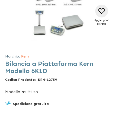
Aggiungi ai
preferiti
Vai
all'inizio
della
Marchio:
Kern
galleria
Bilancia a Piattaforma Kern
di
immagini
Modello 6K1D
Codice Prodotto
KRN-12759
Modello multiuso
Spedizione gratuita