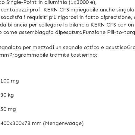
co Single-Point in alluminio (1x3000 e),
ia contapezzi prof. KERN CFSimpiegabile anche singol
ddisfa i requisiti più rigorosi in fatto diprecisione,
da bilancia per collegare la bilancia KERN CFS con un
to come assemblaggio dipesaturaFunzione Fill-to-targ
segnalato per mezzodi un segnale ottico e acusticoGr
0 mmProgrammabile tramite tastierino:
100 mg
30 kg
50 mg
400x300x78 mm (Mengenwaage)