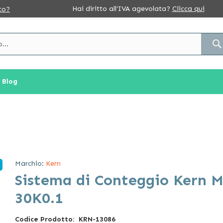
Hai diritto all’IVA agevolata?
Clicca qui
to?
Blog
Marchio:
Kern
Sistema di Conteggio Kern M
30K0.1
Codice Prodotto
KRN-13086