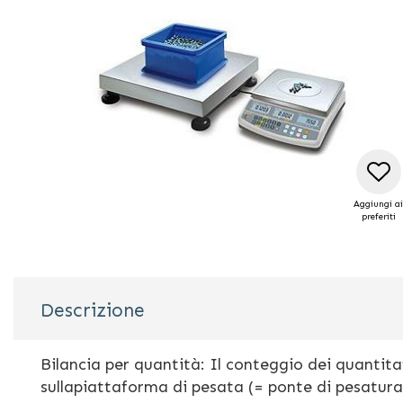
di
immagini
Aggiungi ai
preferiti
Vai
all'inizio
Descrizione
della
galleria
di
Bilancia per quantità: Il conteggio dei quantita
immagini
sullapiattaforma di pesata (= ponte di pesatur