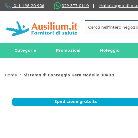
Salta
011 196 20 906
|
329 877 0110
|
Hai bisogno di aiu
al
contenuto
Categorie
Promozioni
Noleggio
Home
Sistema di Conteggio Kern Modello 30K0.1
Spedizione gratuita
Vai
alla
fine
della
galleria