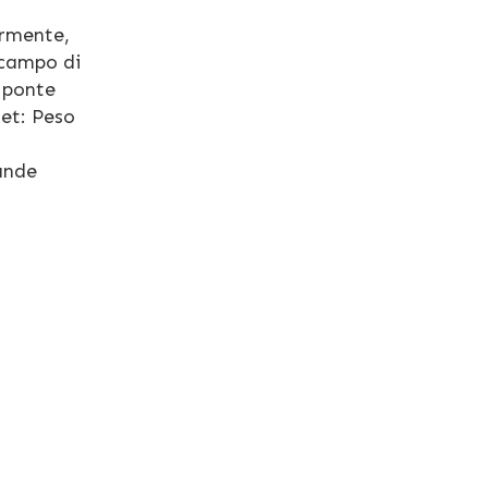
armente,
 campo di
 ponte
et: Peso
ande