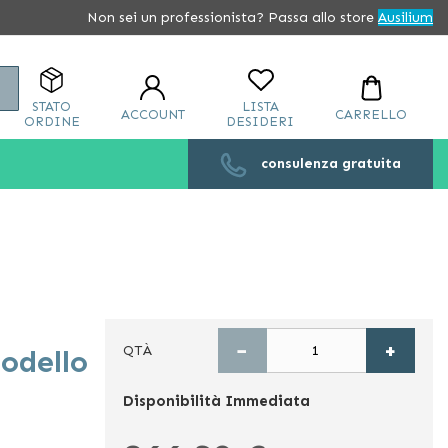
Non sei un professionista? Passa allo store
Ausilium
Cerca
STATO
LISTA
ACCOUNT
CARRELLO
ORDINE
DESIDERI
consulenza gratuita
−
+
QTÀ
odello
Disponibilità
Immediata