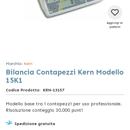
Aggiungi ai
preferiti
Vai
all'inizio
della
Marchio:
Kern
galleria
Bilancia Contapezzi Kern Modello
di
immagini
15K1
Codice Prodotto
KRN-13157
Modello base tra i contapezzi per uso professionale.
Risoluzione conteggio 30.000 punti
Spedizione gratuita