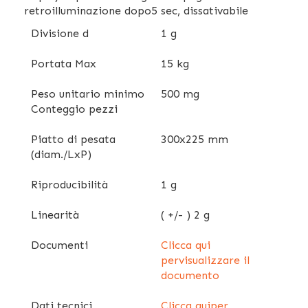
retroilluminazione dopo5 sec, dissativabile
Divisione d
1 g
Portata Max
15 kg
Peso unitario minimo
500 mg
Conteggio pezzi
Piatto di pesata
300x225 mm
(diam./LxP)
Riproducibilità
1 g
Linearità
( +/- ) 2 g
Documenti
Clicca qui
pervisualizzare il
documento
Dati tecnici
Clicca quiper