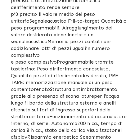
preciso: L'ottimizzazione automatica
delriferimento rende sempre
più preciso il valore medio del peso
unitarioSegnaleacustico Fill-to-target Quantità o
peso programmabili. Alraggiungimento del
valore desiderato viene lanciato un
segnaleacusticoMemoria pezzi contati per
addizionare lotti di pezzi ugualiin numero
complessivo
e peso complessivoProgrammabile tramite
tastierino: Peso diriferimento conosciuto,
Quantità pezzi di riferimentodesiderata, PRE-
TARE: memorizzazione manuale di un peso
contenitorenotoStruttura antimbrattamento
grazie alla presenza di scana latureper l'acqua
lungo il bordo della struttura esterna e anelli
ditenuta sui fori di ingresso superiori della
strutturaesternaFunzionamento ad accumulatore
interno, di serie. Autonomia200 h ca., tempo di
carica 8 h ca., stato della carica visualizzatonel
displayRisparmio energetico Spegnimento