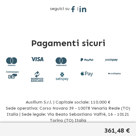
seguici su
|
Pagamenti sicuri
Ausilium S.r.l. | Capitale sociale: 110.000 €
Sede operativa: Corso Novara 39 - 10078 Venaria Reale (TO)
Italia | Sede legale: Via Beato Sebastiano Valfrè, 16 - 10121
Torino (TO) Italia
P.IVA/CF. 08942960017 - R.E.A. TO1012156 | Tel. 011 196 20 906
361,48 €
Mail
info@ausilium.it