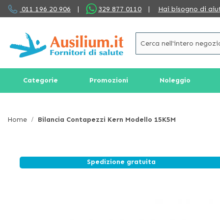
Salta
011 196 20 906
|
329 877 0110
|
Hai bisogno di aiu
al
contenuto
Categorie
Promozioni
Noleggio
Home
Bilancia Contapezzi Kern Modello 15K5M
Spedizione gratuita
Vai
alla
fine
della
galleria