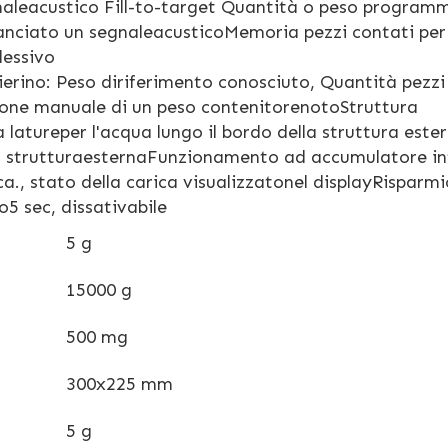
gnaleacustico Fill-to-target Quantità o peso programm
anciato un segnaleacusticoMemoria pezzi contati per
lessivo
rino: Peso diriferimento conosciuto, Quantità pezzi
one manuale di un peso contenitorenotoStruttura
latureper l'acqua lungo il bordo della struttura este
ella strutturaesternaFunzionamento ad accumulatore in
a., stato della carica visualizzatonel displayRisparmi
5 sec, dissativabile
5 g
15000 g
500 mg
300x225 mm
5 g