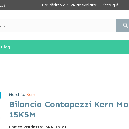
Hai diritto all’IVA agevolata?
Clicca qui
to?
Blog
Marchio:
Kern
Bilancia Contapezzi Kern Mo
15K5M
Codice Prodotto
KRN-13161