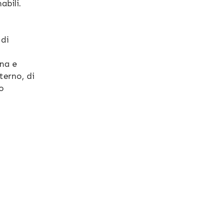
abili.
 di
rna e
terno, di
o