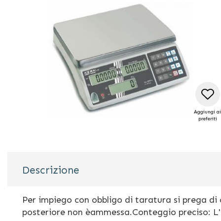
di
immagini
Aggiungi ai
preferiti
Vai
all'inizio
Descrizione
della
galleria
di
Per impiego con obbligo di taratura si prega di
immagini
posteriore non èammessa.Conteggio preciso: L