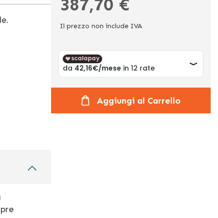
387,70 €
le.
Il prezzo non include IVA
Aggiungi al Carrello
a
mpre