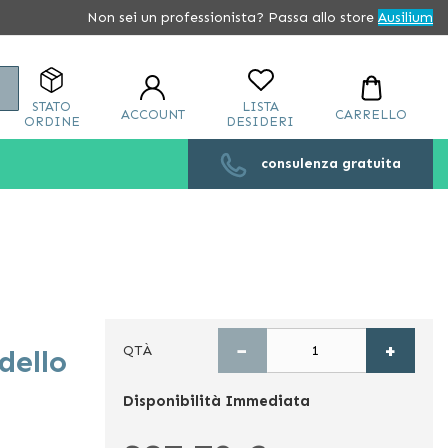
Non sei un professionista? Passa allo store
Ausilium
Cerca
STATO
LISTA
ACCOUNT
CARRELLO
ORDINE
DESIDERI
consulenza gratuita
−
+
QTÀ
dello
Disponibilità
Immediata