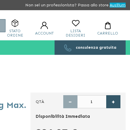
Non sei un professionista? Passa allo store
Ausilium
Cerca
STATO
LISTA
ACCOUNT
CARRELLO
ORDINE
DESIDERI
consulenza gratuita
−
+
QTÀ
g Max.
Disponibilità
Immediata