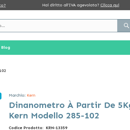
Hai diritto all’IVA agevolata?
Clicca qui
to?
Blog
102
Marchio:
Kern
Dinanometro À Partir De 5K
Kern Modello 285-102
Codice Prodotto
KRN-13359