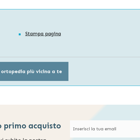
Stampa pagina
 ortopedia più vicina a te
o primo acquisto