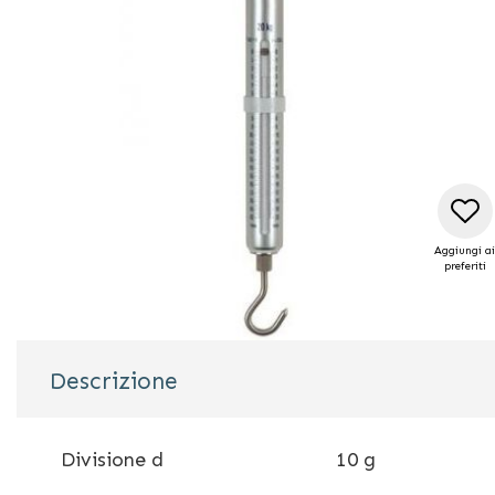
di
immagini
Aggiungi ai
preferiti
Vai
all'inizio
Descrizione
della
galleria
di
Divisione d
10 g
immagini