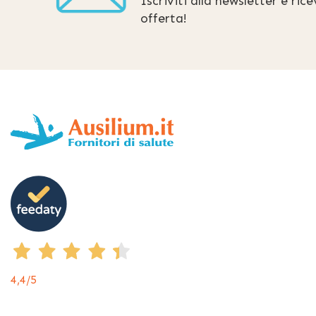
Iscriviti alla newsletter e ric
offerta!
4,4
/5