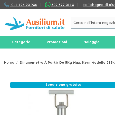
Salta
011 196 20 906
|
329 877 0110
|
Hai bisogno di aiu
al
contenuto
Categorie
Promozioni
Noleggio
Home
Dinanometro À Partir De 5Kg Max. Kern Modello 285-
Spedizione gratuita
Vai
alla
fine
della
galleria