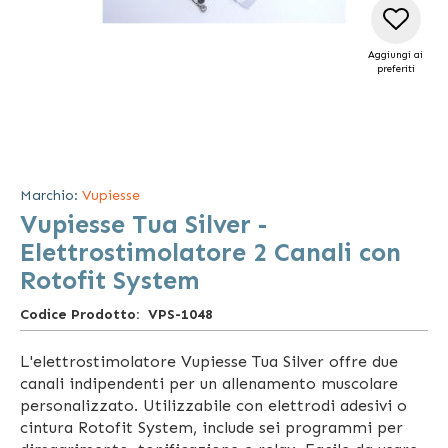
Aggiungi ai
preferiti
Vai
all'inizio
della
Marchio:
Vupiesse
galleria
Vupiesse Tua Silver -
di
immagini
Elettrostimolatore 2 Canali con
Rotofit System
Codice Prodotto
VPS-1048
L'elettrostimolatore Vupiesse Tua Silver offre due
canali indipendenti per un allenamento muscolare
personalizzato. Utilizzabile con elettrodi adesivi o
cintura Rotofit System, include sei programmi per