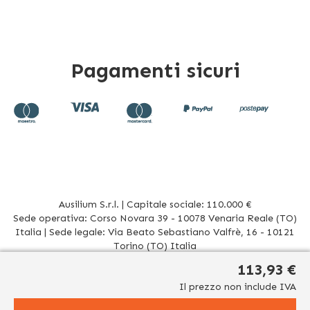
Pagamenti sicuri
Ausilium S.r.l. | Capitale sociale: 110.000 €
Sede operativa: Corso Novara 39 - 10078 Venaria Reale (TO)
Italia | Sede legale: Via Beato Sebastiano Valfrè, 16 - 10121
Torino (TO) Italia
P.IVA/CF. 08942960017 - R.E.A. TO1012156 | Tel. 011 196 20 906
113,93 €
Mail
info@ausilium.it
Il prezzo non include IVA
Relativamente ai prodotti venduti da Ausilium S.r.l. ed aventi la seguente natura:
dispositivi medici e dispositivi medico – diagnostici in vitro, presidi medico chirurgici si