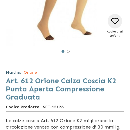
Aggiungi ai
preferiti
Vai
all'inizio
della
Marchio:
Orione
galleria
Art. 612 Orione Calza Coscia K2
di
immagini
Punta Aperta Compressione
Graduata
Codice Prodotto
SFT-15126
Le calze coscia Art. 612 Orione K2 migliorano la
circolazione venosa con compressione di 30 mmHg.