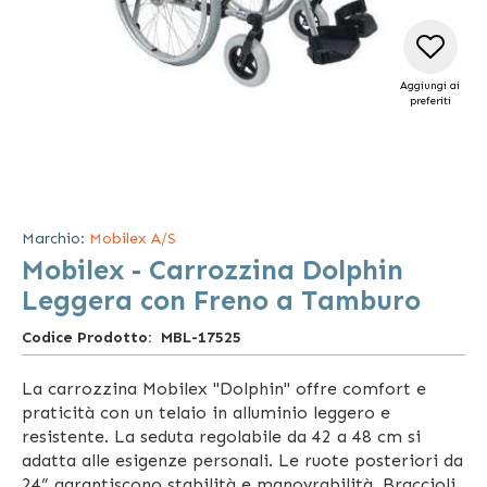
Aggiungi ai
preferiti
Vai
all'inizio
della
Marchio:
Mobilex A/S
galleria
Mobilex - Carrozzina Dolphin
di
immagini
Leggera con Freno a Tamburo
Codice Prodotto
MBL-17525
La carrozzina Mobilex "Dolphin" offre comfort e
praticità con un telaio in alluminio leggero e
resistente. La seduta regolabile da 42 a 48 cm si
adatta alle esigenze personali. Le ruote posteriori da
24” garantiscono stabilità e manovrabilità. Braccioli