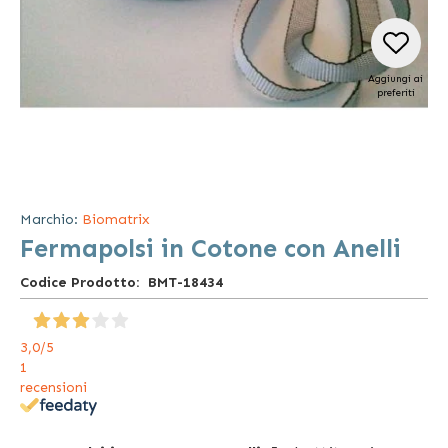
Aggiungi ai
preferiti
Vai
all'inizio
della
Marchio:
Biomatrix
galleria
Fermapolsi in Cotone con Anelli
di
immagini
Codice Prodotto
BMT-18434
3,0
/5
1
recensioni