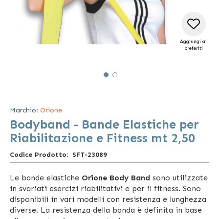
Aggiungi ai
preferiti
Vai
all'inizio
della
Marchio:
Orione
galleria
Bodyband - Bande Elastiche per
di
immagini
Riabilitazione e Fitness mt 2,50
Codice Prodotto
SFT-23089
Le bande elastiche
Orione Body Band
sono utilizzate
in svariati esercizi riabilitativi e per il fitness. Sono
disponibili in vari modelli con resistenza e lunghezza
diverse. La resistenza della banda è definita in base