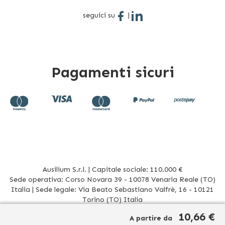
seguici su
|
Pagamenti sicuri
Ausilium S.r.l. | Capitale sociale: 110.000 €
Sede operativa: Corso Novara 39 - 10078 Venaria Reale (TO)
Italia | Sede legale: Via Beato Sebastiano Valfrè, 16 - 10121
Torino (TO) Italia
P.IVA/CF. 08942960017 - R.E.A. TO1012156 | Tel. 011 196 20 906
10,66 €
A partire da
Mail
info@ausilium.it