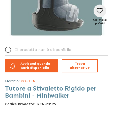
Aggiungi ai
preferiti
Vai
all'inizio
Il prodotto non è disponibile
della
galleria
di
Avvisami quando
Trova
immagini
sarà disponibile
alternative
Marchio:
RO+TEN
Tutore a Stivaletto Rigido per
Bambini - Miniwalker
Codice Prodotto
RTN-23125