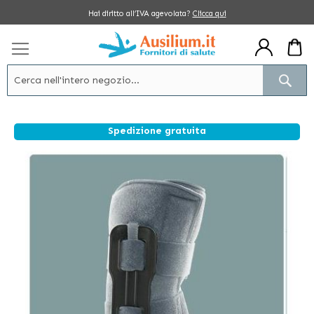
Salta
Hai diritto all’IVA agevolata?
Clicca qui
al
contenuto
Cerc
Spedizione gratuita
Vai
alla
fine
della
galleria
di
immagini