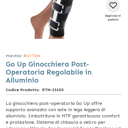
Aggiungi ai
preferiti
Vai
all'inizio
della
Marchio:
RO+TEN
galleria
Go Up Ginocchiera Post-
di
immagini
Operatoria Regolabile in
Alluminio
Codice Prodotto
RTN-23150
La ginocchiera post-operatoria Go Up offre
supporto avanzato con aste in lega leggera di
alluminio. Imbottiture in MTP garantiscono comfort
e protezione. Sistema di chiusura a velcro per