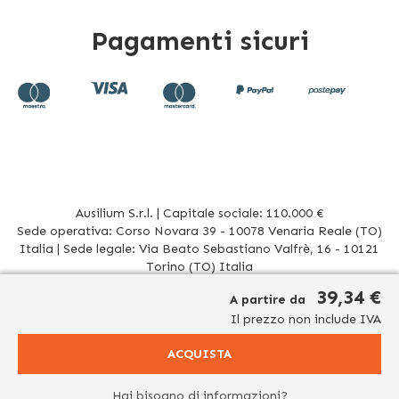
Pagamenti sicuri
Ausilium S.r.l. | Capitale sociale: 110.000 €
Sede operativa: Corso Novara 39 - 10078 Venaria Reale (TO)
Italia | Sede legale: Via Beato Sebastiano Valfrè, 16 - 10121
Torino (TO) Italia
P.IVA/CF. 08942960017 - R.E.A. TO1012156 | Tel. 011 196 20 906
39,34 €
A partire da
Mail
info@ausilium.it
Il prezzo non include IVA
Relativamente ai prodotti venduti da Ausilium S.r.l. ed aventi la seguente natura:
dispositivi medici e dispositivi medico – diagnostici in vitro, presidi medico chirurgici si
ACQUISTA
significa che: tutti i contenuti del dominio www.ausilium.it/ relativi a tali prodotti (testi,
immagini, foto, disegni, allegati e quant’altro) non hanno carattere né natura di
pubblicità. Tutti i contenuti devono intendersi e sono di natura esclusivamente
Hai bisogno di informazioni?
informativa e volti esclusivamente a portare a conoscenza dei clienti e dei potenziali