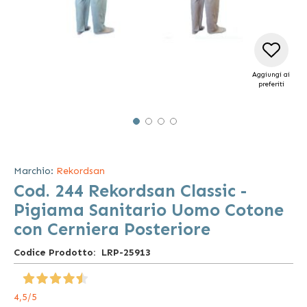
Aggiungi ai
preferiti
Vai
all'inizio
della
Marchio:
Rekordsan
galleria
Cod. 244 Rekordsan Classic -
di
immagini
Pigiama Sanitario Uomo Cotone
con Cerniera Posteriore
Codice Prodotto
LRP-25913
4,5
/5